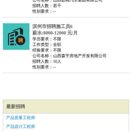
公司名称：山西必高汽车集团有限公司
家庭管家
招聘人数：若干
性别要求：--
物业管理
：
物业维修
物业管理
物业招商
物业经理
淘宝/网店
：
淘宝客服
淘宝美工
淘宝店长
淘宝推广
淘宝装修
淘宝策
滨州市招聘施工员6
划
淘宝模特
薪水:8000-12000 元/月
财务/会计
：
会计
学历要求：不限
财务
出纳
审计
税务
财务分析
成本管理
工作类型：全职
教育/培训
：
教师
家教
幼教
教学管理
学术研究
培训策划
课程顾问
经验要求：不限
公司名称：山西森宇房地产开发有限公司
银行/证券
：
理财顾问
证券分析
银行柜员
拍卖师
操盘手
银行经理
信
招聘人数：10人
贷管理
性别要求：--
律师/法务
：
律师
律师助理
法务专员
专利顾问
合同管理
广告/咨询
：
文案
广告制作
咨询顾问
创意总监
广告策划
会展策划
婚
礼策划
媒介策划
咨询经理
客户主管
摄影师
美术/设计
：
服装设计
平面设计
美编
家具设计
美术老师
室内设计
包
最新招聘
装设计
动画设计
珠宝设计
店面设计
UI设计
编辑/出版
：
编辑
记者
出版
发行
专栏作家
排版设计
产品质量工程师
翻译/语言
：
英语翻译
日语翻译
俄语翻译
韩语翻译
法语翻译
德语翻
产品设计工程师
译
小语种