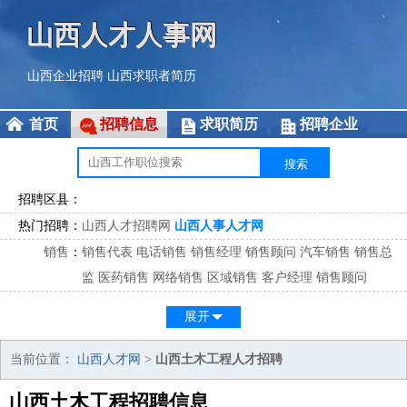
山西人才人事网
山西企业招聘
山西求职者简历
首页
招聘信息
求职简历
招聘企业
招聘区县：
热门招聘：
山西人才招聘网
山西人事人才网
销售
：
销售代表
电话销售
销售经理
销售顾问
汽车销售
销售总
监
医药销售
网络销售
区域销售
客户经理
销售顾问
市场
：
市场专员
市场经理
市场拓展
市场调研
市场策划
策划经
展开
理
客服
：
客服专员
电话客服
客服经理
售后服务
客户关系
客服总
当前位置：
山西人才网
>
山西土木工程人才招聘
监
山西土木工程招聘信息