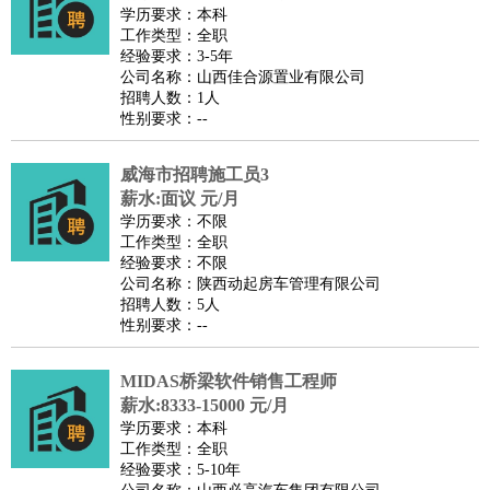
师
茶艺师
迎宾
学历要求：本科
工作类型：全职
酒店/旅游
：
酒店前台
酒店服务员
行李员
大堂经理
酒店管理
酒店管
经验要求：3-5年
家
导游
旅游顾问
签证专员
订票员
试睡师
公司名称：山西佳合源置业有限公司
招聘人数：1人
超市/销售
：
促销导购
营业员
收银员
理货员
食品加工
品类管理
店长
性别要求：--
美容/美发
：
发型师
美容师
化妆师
美甲师
美发助理
洗头工
美体师
美容顾问
美容助理
美容店长
宠物美容
威海市招聘施工员3
保健/按摩
：
按摩师
薪水:面议 元/月
针灸推拿
足疗师
搓澡工
盲人按摩
学历要求：不限
娱乐/影视
：
礼仪
调酒师
摄影师
主持人
配音员
后期制作
场务
群众
工作类型：全职
演员
音效师
灯光师
编剧
主播
经验要求：不限
公司名称：陕西动起房车管理有限公司
技术开发
：
程序员
网页设计
技术专员
软件工程师
测试工程师
运维
招聘人数：5人
工程师
技术支持
硬件工程师
系统工程师
通信工程师
数
性别要求：--
据工程师
前端工程师
APP开发
算法工程师
MIDAS桥梁软件销售工程师
产品管理
：
产品经理
产品运营
产品助理
项目经理
高级产品经理
产
薪水:8333-15000 元/月
品实习生
SEO
学历要求：本科
电子/电气
：
无线电
电路工程
自动化
电子维修
产品工艺
工作类型：全职
经验要求：5-10年
家政/安保
：
保洁
保姆
保安
月嫂
钟点工
洗衣工
护工
育婴师
送水工