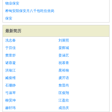
睡员
狗粮试吃员
手模
陪跑族
网购砍价师
色彩搭配师
品
物业保安
酒师
桦甸安阳保安月八千包吃住坐岗
保安
最新简历
冼志春
刘展照
于芬佳
晏辉城
窦萱舒
姜涵艺
诸蓉凝
祝慕青
洪瑜江
晁裕翰
臧俊维
虞芹语
石珊静
詹晋尚
弓淑琴
匡俊翔
柳昊坤
江盈欣
赫轩玮
成浩庆