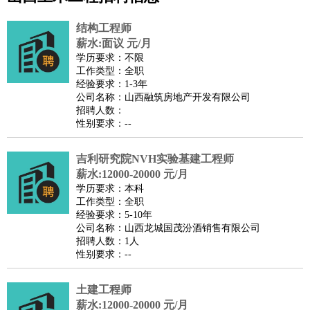
公关
：
公关员
公关经理
媒介专员
媒介经理
会展专员
技工/工人
：
普工
电工
木工
钳工
焊工
钣金工
锅炉工
油漆工
缝纫工
结构工程师
维修工
水暖工
车工
叉车工
手机维修
电梯工
操作工
包
薪水:面议 元/月
学历要求：不限
装工
水泥工
钢筋工
纺织工
管道工
样衣工
装卸工
工作类型：全职
生产/研发
：
质量管理
生产组长
车间主任
工艺设计
生产总监
高级工
经验要求：1-3年
公司名称：山西融筑房地产开发有限公司
程师
招聘人数：
机械/仪表
：
机械工程
仪器仪表
机电
版图设计
性别要求：--
司机
：
商务司机
客车司机
货车司机
出租车司机
班车司机
驾校
教练
吉利研究院NVH实验基建工程师
带车司机
地铁司机
高铁司机
小车司机
快车司机
专
薪水:12000-20000 元/月
车司机
学历要求：本科
物流/仓储
：
快递员
仓库管理
搬运工
物流专员
物流经理
调度员
工作类型：全职
经验要求：5-10年
贸易/采购
：
外贸专员
外贸经理
采购员
采购经理
商务专员
报关员
买
公司名称：山西龙城国茂汾酒销售有限公司
手
招聘人数：1人
性别要求：--
保险/理赔
：
保险推销
保险顾问
核保理赔
保险经纪人
保险精算师
契
约管理
保险内勤
土建工程师
餐饮类
：
厨师
服务员
传菜员
面点师
洗碗工
后厨
杂工
学徒
咖啡
薪水:12000-20000 元/月