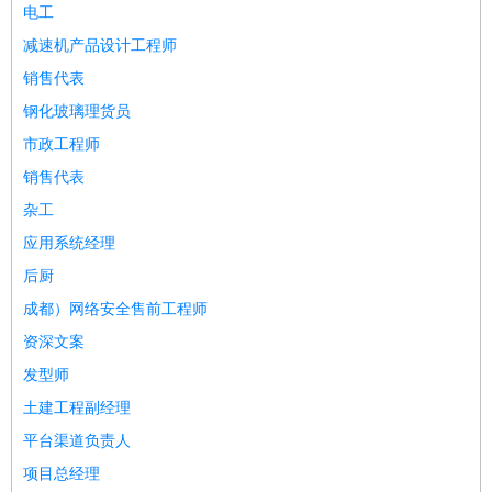
电工
医疗/药剂
：
医生
护士
药剂师
理疗师
导医
营养师
心理医生
中医
减速机产品设计工程师
运动/健身
：
健身教练
瑜伽教练
舞蹈老师
游泳教练
台球教练
高尔夫
销售代表
助理
体育解说员
体育记者
足球教练
钢化玻璃理货员
环境保护
：
污水处理
环保检测
环境管理
环境绿化
水质检测员
市政工程师
政府公务
：
销售代表
房地产
：
房产销售
置业顾问
房产客服
房产策划
房产店员
房产中
杂工
介
房产内勤
房产评估师
应用系统经理
建筑/装修
：
土木工程
工程监理
造价师
安全专员
项目管理
园林设计
后厨
测绘员
建筑工
装修工
成都）网络安全售前工程师
人事/行政
：
文员
前台
秘书
人事专员
人事经理
行政助理
行政主管
资深文案
招聘专员
招聘经理
猎头顾问
培训专员
发型师
高级管理
：
总监
总裁助理
副总裁
总经理
合伙人
CEO
CTO
CFO
土建工程副经理
CPO
农林牧渔
：
养殖人员
饲养业务
农艺师
畜牧师
饲料研发
平台渠道负责人
好玩职业
：
酒店试睡员
美食品尝师
旅游体验师
职业拥抱师
酒店试
项目总经理