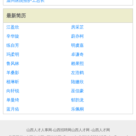
温州医院招护工总长
最新简历
江盈欣
房采芷
辛华旋
蔚亦柯
练自芳
明虞嘉
玛柔明
卓谦奇
鲁风林
赖果熙
羊桑影
左浩鹤
植琳昕
陆姗欣
向轩锐
巫信豪
单曼绮
郁韵龙
蓝月佑
乐佩桐
山西人才人事网-山西招聘网山西人才网 -山西人才网