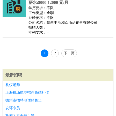
薪水:8000-12000 元/月
睡员
狗粮试吃员
手模
陪跑族
网购砍价师
色彩搭配师
品
学历要求：不限
酒师
工作类型：全职
经验要求：不限
公司名称：陕西中油和众油品销售有限公司
招聘人数：
性别要求：--
1
2
下一页
最新招聘
礼仪老师
上海机场航空招聘高端礼仪
德州市招聘电话销售11
安环专员
政府关系专员主管