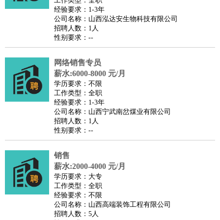
工作类型：全职
家庭管家
经验要求：1-3年
公司名称：山西泓达安生物科技有限公司
物业管理
：
物业维修
物业管理
物业招商
物业经理
招聘人数：1人
淘宝/网店
：
淘宝客服
淘宝美工
淘宝店长
淘宝推广
淘宝装修
淘宝策
性别要求：--
划
淘宝模特
网络销售专员
财务/会计
：
会计
财务
出纳
审计
税务
财务分析
成本管理
薪水:6000-8000 元/月
教育/培训
：
教师
家教
幼教
教学管理
学术研究
培训策划
课程顾问
学历要求：不限
工作类型：全职
银行/证券
：
理财顾问
证券分析
银行柜员
拍卖师
操盘手
银行经理
信
经验要求：1-3年
贷管理
公司名称：山西宁武南岔煤业有限公司
招聘人数：1人
律师/法务
：
律师
律师助理
法务专员
专利顾问
合同管理
性别要求：--
广告/咨询
：
文案
广告制作
咨询顾问
创意总监
广告策划
会展策划
婚
礼策划
媒介策划
咨询经理
客户主管
摄影师
销售
美术/设计
：
服装设计
平面设计
美编
家具设计
美术老师
室内设计
包
薪水:2000-4000 元/月
学历要求：大专
装设计
动画设计
珠宝设计
店面设计
UI设计
工作类型：全职
编辑/出版
：
编辑
记者
出版
发行
专栏作家
排版设计
经验要求：不限
公司名称：山西高端装饰工程有限公司
翻译/语言
：
英语翻译
日语翻译
俄语翻译
韩语翻译
法语翻译
德语翻
招聘人数：5人
译
小语种