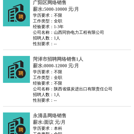
广阳区网络销售
师
茶艺师
迎宾
薪水:5000-10000 元/月
酒店/旅游
：
酒店前台
酒店服务员
行李员
大堂经理
酒店管理
酒店管
学历要求：不限
家
导游
旅游顾问
签证专员
订票员
试睡师
工作类型：全职
经验要求：1-3年
超市/销售
：
促销导购
营业员
收银员
理货员
食品加工
品类管理
店长
公司名称：山西同协电力工程有限公司
美容/美发
：
发型师
美容师
化妆师
美甲师
美发助理
洗头工
美体师
招聘人数：1人
性别要求：--
美容顾问
美容助理
美容店长
宠物美容
保健/按摩
：
按摩师
针灸推拿
足疗师
搓澡工
盲人按摩
菏泽市招聘网络销售1人
娱乐/影视
：
礼仪
调酒师
摄影师
主持人
配音员
后期制作
场务
群众
薪水:8000-12000 元/月
演员
音效师
灯光师
编剧
主播
学历要求：不限
工作类型：全职
技术开发
：
程序员
网页设计
技术专员
软件工程师
测试工程师
运维
经验要求：不限
工程师
技术支持
硬件工程师
系统工程师
通信工程师
数
公司名称：陕西省煤炭进出口有限责任公司
招聘人数：1人
据工程师
前端工程师
APP开发
算法工程师
性别要求：--
产品管理
：
产品经理
产品运营
产品助理
项目经理
高级产品经理
产
品实习生
SEO
永清县网络销售
薪水:面议 元/月
电子/电气
：
无线电
电路工程
自动化
电子维修
产品工艺
学历要求：本科
家政/安保
：
保洁
保姆
保安
月嫂
钟点工
洗衣工
护工
育婴师
送水工