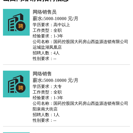
公关
：
公关员
公关经理
媒介专员
媒介经理
会展专员
技工/工人
：
普工
电工
木工
钳工
焊工
钣金工
锅炉工
油漆工
缝纫工
网络销售员
维修工
水暖工
车工
叉车工
手机维修
电梯工
操作工
包
薪水:5000-10000 元/月
学历要求：高中以上
装工
水泥工
钢筋工
纺织工
管道工
样衣工
装卸工
工作类型：全职
生产/研发
：
质量管理
生产组长
车间主任
工艺设计
生产总监
高级工
经验要求：1-3年
公司名称：国药控股国大药房山西益源连锁有限公司
程师
运城盐湖凤凰店
机械/仪表
：
机械工程
仪器仪表
机电
版图设计
招聘人数：4人
性别要求：--
司机
：
商务司机
客车司机
货车司机
出租车司机
班车司机
驾校
教练
带车司机
地铁司机
高铁司机
小车司机
快车司机
专
网络销售
车司机
薪水:5000-10000 元/月
物流/仓储
：
快递员
仓库管理
搬运工
物流专员
物流经理
调度员
学历要求：大专
工作类型：全职
贸易/采购
：
外贸专员
外贸经理
采购员
采购经理
商务专员
报关员
买
经验要求：1-3年
手
公司名称：国药控股国大药房山西益源连锁有限公司
阳泉南大街店
保险/理赔
：
保险推销
保险顾问
核保理赔
保险经纪人
保险精算师
契
招聘人数：1人
约管理
保险内勤
性别要求：--
餐饮类
：
厨师
服务员
传菜员
面点师
洗碗工
后厨
杂工
学徒
咖啡