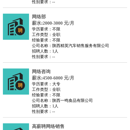
性别要求：--
医疗/药剂
：
医生
护士
药剂师
理疗师
导医
营养师
心理医生
中医
网络部
运动/健身
：
健身教练
瑜伽教练
舞蹈老师
游泳教练
台球教练
高尔夫
薪水:2000-3000 元/月
助理
体育解说员
体育记者
足球教练
学历要求：不限
环境保护
：
污水处理
环保检测
环境管理
环境绿化
水质检测员
工作类型：全职
经验要求：不限
政府公务
：
公司名称：陕西精英汽车销售服务有限公司
房地产
：
房产销售
置业顾问
房产客服
房产策划
房产店员
房产中
招聘人数：1人
性别要求：--
介
房产内勤
房产评估师
建筑/装修
：
土木工程
工程监理
造价师
安全专员
项目管理
园林设计
网络咨询
测绘员
建筑工
装修工
薪水:4500-6000 元/月
人事/行政
：
文员
前台
秘书
人事专员
人事经理
行政助理
行政主管
学历要求：大专
工作类型：全职
招聘专员
招聘经理
猎头顾问
培训专员
经验要求：不限
高级管理
：
总监
总裁助理
副总裁
总经理
合伙人
CEO
CTO
CFO
公司名称：陕西一鸣食品有限公司
招聘人数：1人
CPO
性别要求：--
农林牧渔
：
养殖人员
饲养业务
农艺师
畜牧师
饲料研发
好玩职业
：
酒店试睡员
美食品尝师
旅游体验师
职业拥抱师
酒店试
高薪聘网络销售