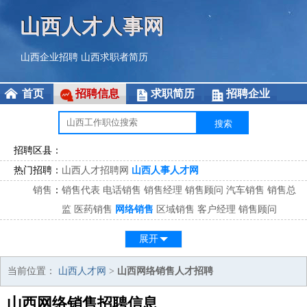
山西人才人事网
山西企业招聘
山西求职者简历
首页
招聘信息
求职简历
招聘企业
招聘区县：
热门招聘：
山西人才招聘网
山西人事人才网
销售
：
销售代表
电话销售
销售经理
销售顾问
汽车销售
销售总
监
医药销售
网络销售
区域销售
客户经理
销售顾问
市场
：
市场专员
市场经理
市场拓展
市场调研
市场策划
策划经
展开
理
客服
：
客服专员
电话客服
客服经理
售后服务
客户关系
客服总
当前位置：
山西人才网
>
山西网络销售人才招聘
监
山西网络销售招聘信息