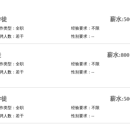
司机
驾校教练
带车司机
地铁司机
高铁司机
小车司机
快车司机
专车司机
学徒
薪水:50
度员
作类型：全职
经验要求：不限
报关员
买手
聘人数：若干
性别要求：--
精算师
契约管理
保险内勤
学徒
咖啡师
茶艺师
迎宾
徒
薪水:800
理
酒店管家
导游
旅游顾问
签证专员
订票员
试睡师
作类型：全职
经验要求：不限
管理
店长
聘人数：若干
性别要求：--
美体师
美容顾问
美容助理
美容店长
宠物美容
场务
群众演员
音效师
灯光师
编剧
主播
学徒
薪水:50
程师
运维工程师
技术支持
硬件工程师
系统工程师
通信工程师
数据工程
品经理
作类型：全职
产品实习生
SEO
经验要求：不限
聘人数：若干
性别要求：--
师
送水工
家庭管家