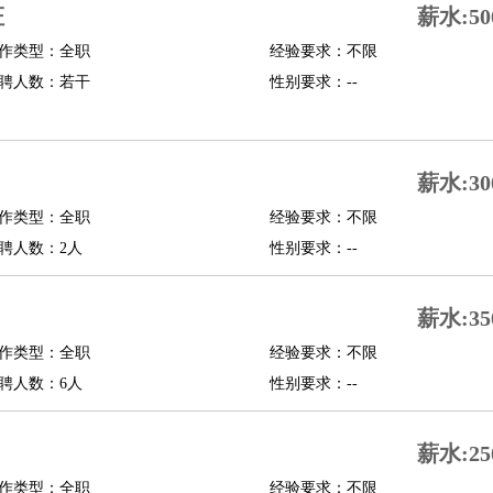
证
薪水:50
修
淘宝策划
淘宝模特
作类型：全职
经验要求：不限
聘人数：若干
性别要求：--
课程顾问
行经理
信贷管理
薪水:30
展策划
婚礼策划
媒介策划
咨询经理
客户主管
摄影师
作类型：全职
经验要求：不限
内设计
包装设计
动画设计
珠宝设计
店面设计
UI设计
聘人数：2人
性别要求：--
译
德语翻译
小语种
薪水:35
生
中医
作类型：全职
经验要求：不限
练
高尔夫助理
体育解说员
体育记者
足球教练
聘人数：6人
性别要求：--
测员
薪水:25
员
房产中介
房产内勤
房产评估师
作类型：全职
经验要求：不限
园林设计
测绘员
建筑工
装修工