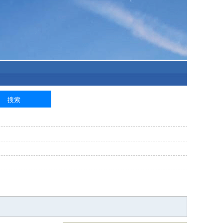
泥工
钢筋工
纺织工
管道工
样衣工
装卸工