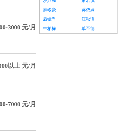
沙鼎高
萧君慎
赫峻豪
蒋依妹
后镜尚
江秋语
00-3000 元/月
牛柏栋
单至德
000以上 元/月
00-7000 元/月