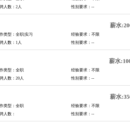
聘人数：2人
性别要求：--
行政主管
招聘专员
招聘经理
猎头顾问
培训专员
O
CFO
CPO
薪水:20
师
酒店试睡员
狗粮试吃员
手模
陪跑族
网购砍价师
色彩搭配师
品酒师
作类型：全职|实习
经验要求：不限
聘人数：1人
性别要求：--
薪水:10
作类型：全职
经验要求：不限
聘人数：20人
性别要求：--
薪水:35
作类型：全职
经验要求：不限
聘人数：
性别要求：--