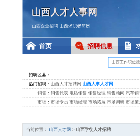
山西人才人事网
山西企业招聘
山西求职者简历
首页
招聘信息
招聘区县：
热门招聘：
山西人才招聘网
山西人事人才网
销售
：
销售代表
电话销售
销售经理
销售顾问
汽车销
市场
：
市场专员
市场经理
市场拓展
市场调研
市场策
客服
：
客服专员
电话客服
客服经理
售后服务
客户关
公关
：
公关员
公关经理
媒介专员
媒介经理
会展专员
技工/工人
：
普工
电工
木工
钳工
焊工
钣金工
锅炉工
油漆
当前位置：
山西人才网
>
山西学徒人才招聘
生产/研发
：
质量管理
生产组长
车间主任
工艺设计
生产总