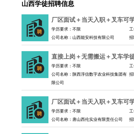
山西学徒招聘信息
机械/仪表
：
机械工程
仪器仪表
机电
版图设计
司机
：
商务司机
客车司机
货车司机
出租车司机
班车
厂区面试＋当天入职＋叉车可
物流/仓储
：
快递员
仓库管理
搬运工
物流专员
物流经理
调
学历要求：不限
工
贸易/采购
：
外贸专员
外贸经理
采购员
采购经理
商务专员
公司名称：山西能安科技有限公司
招
保险/理赔
：
保险推销
保险顾问
核保理赔
保险经纪人
保险
餐饮类
：
厨师
服务员
传菜员
面点师
洗碗工
后厨
杂工
直接上岗＋无需搬运＋叉车学
酒店/旅游
：
酒店前台
酒店服务员
行李员
大堂经理
酒店管
学历要求：不限
工
超市/销售
：
促销导购
营业员
收银员
理货员
食品加工
品类
公司名称：陕西淳信数字农业科技集团有
招
美容/美发
：
发型师
美容师
化妆师
美甲师
美发助理
洗头工
限公司
保健/按摩
：
按摩师
针灸推拿
足疗师
搓澡工
盲人按摩
娱乐/影视
：
礼仪
调酒师
摄影师
主持人
配音员
后期制作
厂区面试＋当天入职＋叉车可
技术开发
：
程序员
网页设计
技术专员
软件工程师
测试工
产品管理
：
产品经理
学历要求：不限
产品运营
产品助理
项目经理
高级产
工
公司名称：唐山西伦实业有限责任公司
招
电子/电气
：
无线电
电路工程
自动化
电子维修
产品工艺
家政/安保
：
保洁
保姆
保安
月嫂
钟点工
洗衣工
护工
育婴