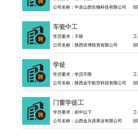
公司名称：中农山西生物科技有限公司
招
人事/行政
：
文员
前台
秘书
人事专员
人事经理
行政助理
高级管理
：
总监
总裁助理
副总裁
总经理
合伙人
CEO
CT
车瓷中工
农林牧渔
：
养殖人员
饲养业务
农艺师
畜牧师
饲料研发
好玩职业
：
酒店试睡员
美食品尝师
旅游体验师
职业拥抱
学历要求：不限
工
公司名称：陕西班博投资有限公司
招
学徒
学历要求：学历不限
工
公司名称：陕西金宇航空科技有限公司
招
门窗学徒工
学历要求：初中以下
工
公司名称：山西金兴原果业有限公司
招