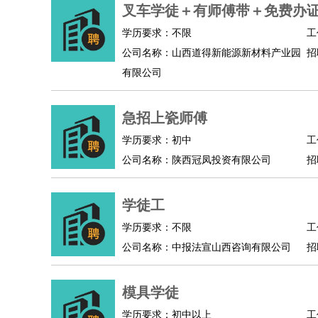
物业管理
：
物业维修
物业管理
物业招商
物业经理
叉车学徒＋有师傅带＋免费办
淘宝/网店
：
淘宝客服
淘宝美工
淘宝店长
淘宝推广
淘宝装
学历要求：不限
工
财务/会计
：
会计
财务
出纳
审计
税务
财务分析
成本管理
公司名称：山西道得新能源新材料产业园
招
教育/培训
：
教师
家教
幼教
教学管理
学术研究
培训策划
有限公司
银行/证券
：
理财顾问
证券分析
银行柜员
拍卖师
操盘手
银
律师/法务
：
律师
律师助理
法务专员
专利顾问
合同管理
急招上瓷师傅
广告/咨询
：
文案
广告制作
咨询顾问
创意总监
广告策划
会
学历要求：初中
工
美术/设计
：
服装设计
平面设计
美编
家具设计
美术老师
室
公司名称：陕西冠凤投资有限公司
招
编辑/出版
：
编辑
记者
出版
发行
专栏作家
排版设计
翻译/语言
：
英语翻译
日语翻译
俄语翻译
韩语翻译
法语翻
学徒工
医疗/药剂
：
医生
护士
药剂师
理疗师
导医
营养师
心理医
学历要求：不限
工
运动/健身
：
健身教练
瑜伽教练
舞蹈老师
游泳教练
台球教
公司名称：中报法宣山西咨询有限公司
招
环境保护
：
污水处理
环保检测
环境管理
环境绿化
水质检
政府公务
：
模具学徒
房地产
：
房产销售
置业顾问
房产客服
房产策划
房产店
学历要求：初中以上
工
建筑/装修
：
土木工程
工程监理
造价师
安全专员
项目管理