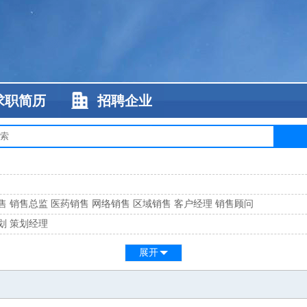
求职简历
招聘企业
售
销售总监
医药销售
网络销售
区域销售
客户经理
销售顾问
划
策划经理
系
客服总监
展开
工
缝纫工
维修工
水暖工
车工
叉车工
手机维修
电梯工
操作工
包装工
水
监
高级工程师