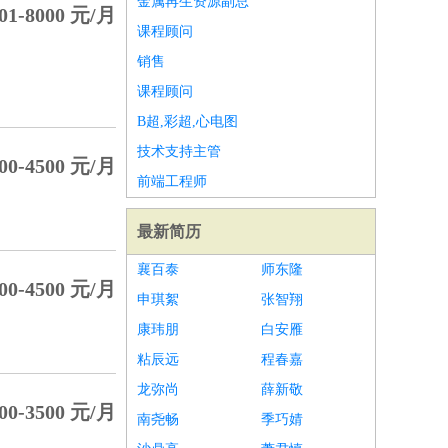
金属再生资源副总
01-8000 元/月
课程顾问
销售
课程顾问
B超,彩超,心电图
技术支持主管
00-4500 元/月
前端工程师
最新简历
襄百泰
师东隆
00-4500 元/月
申琪絮
张智翔
康玮朋
白安雁
粘辰远
程春嘉
龙弥尚
薛新敬
00-3500 元/月
南尧畅
季巧婧