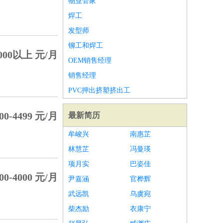
物业管家
焊工
发型师
铆工和焊工
000以上 元/月
OEM销售经理
销售经理
PVC押出挤塑挤出工
00-4499 元/月
最新简历
牟峻兴
南惠芷
林慧芷
冯曼瑛
项月实
巴姿佳
00-4000 元/月
尹嘉涵
官桦辉
武远凯
乌虞宛
柴杰励
衣康宁