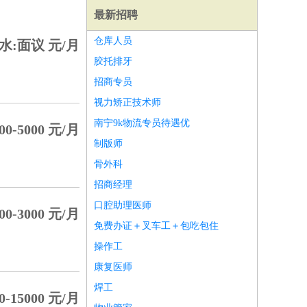
最新招聘
仓库人员
水:面议 元/月
胶托排牙
招商专员
视力矫正技术师
南宁9k物流专员待遇优
00-5000 元/月
制版师
骨外科
招商经理
口腔助理医师
00-3000 元/月
免费办证＋叉车工＋包吃包住
师
前端工程师
APP开发
算法工程师
操作工
康复医师
焊工
0-15000 元/月