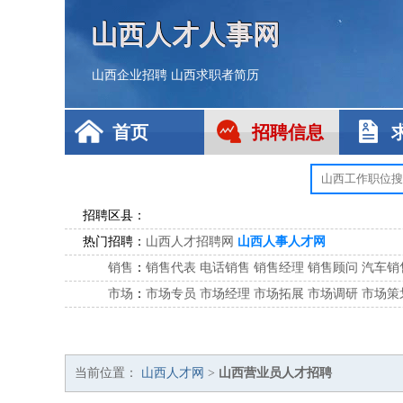
山西人才人事网
山西企业招聘
山西求职者简历
首页
招聘信息
招聘区县：
热门招聘：
山西人才招聘网
山西人事人才网
销售
：
销售代表
电话销售
销售经理
销售顾问
汽车销
市场
：
市场专员
市场经理
市场拓展
市场调研
市场策
客服
：
客服专员
电话客服
客服经理
售后服务
客户关
公关
：
公关员
公关经理
媒介专员
媒介经理
会展专员
技工/工人
：
普工
电工
木工
钳工
焊工
钣金工
锅炉工
油漆
当前位置：
山西人才网
>
山西营业员人才招聘
生产/研发
：
质量管理
生产组长
车间主任
工艺设计
生产总