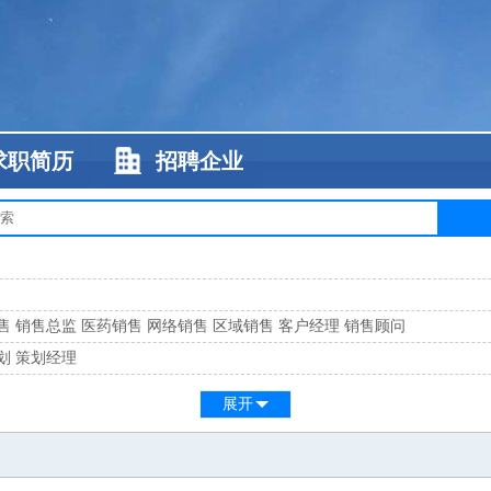
求职简历
招聘企业
售
销售总监
医药销售
网络销售
区域销售
客户经理
销售顾问
划
策划经理
系
客服总监
展开
工
缝纫工
维修工
水暖工
车工
叉车工
手机维修
电梯工
操作工
包装工
水
监
高级工程师