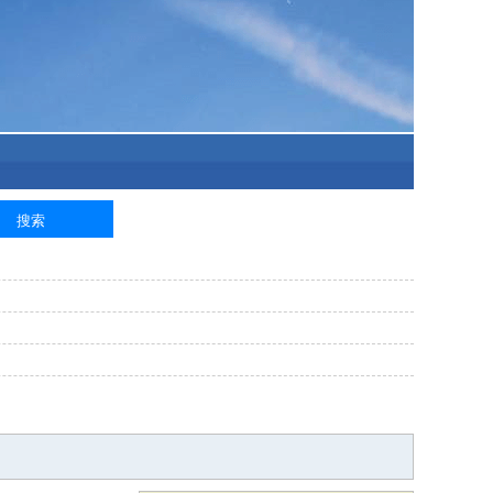
泥工
钢筋工
纺织工
管道工
样衣工
装卸工