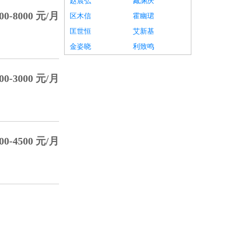
赵晨弘
臧渊庆
00-8000 元/月
区木信
霍幽珺
匡世恒
艾新基
金姿晓
利致鸣
00-3000 元/月
00-4500 元/月