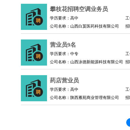
人事/行政
：
文员
前台
秘书
人事专员
人事经理
行政助理
攀枝花招聘空调业务员
高级管理
：
总监
总裁助理
副总裁
总经理
合伙人
CEO
CT
学历要求：高中
工
农林牧渔
：
养殖人员
饲养业务
农艺师
畜牧师
饲料研发
公司名称：山西白芨医药科技有限公司
招
好玩职业
：
酒店试睡员
美食品尝师
旅游体验师
职业拥抱
营业员9名
学历要求：中专
工
公司名称：山西泳德新能源科技有限公司
招
药店营业员
学历要求：高中
工
公司名称：陕西雁苑商业管理有限公司
招