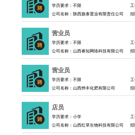
物业管理
：
物业维修
物业管理
物业招商
物业经理
学历要求：不限
工
淘宝/网店
：
淘宝客服
淘宝美工
淘宝店长
淘宝推广
淘宝装
公司名称：陕西旗泰置业有限责任公司
招
财务/会计
：
会计
财务
出纳
审计
税务
财务分析
成本管理
教育/培训
：
教师
家教
幼教
教学管理
学术研究
培训策划
营业员
银行/证券
：
理财顾问
证券分析
银行柜员
拍卖师
操盘手
银
学历要求：不限
工
律师/法务
：
律师
律师助理
法务专员
专利顾问
合同管理
公司名称：山西睿知网络科技有限公司
招
广告/咨询
：
文案
广告制作
咨询顾问
创意总监
广告策划
会
美术/设计
：
服装设计
平面设计
美编
家具设计
美术老师
室
营业员
编辑/出版
：
编辑
记者
出版
发行
专栏作家
排版设计
学历要求：不限
工
翻译/语言
：
英语翻译
日语翻译
俄语翻译
韩语翻译
法语翻
公司名称：山西烨丰化肥有限公司
招
医疗/药剂
：
医生
护士
药剂师
理疗师
导医
营养师
心理医
运动/健身
：
健身教练
瑜伽教练
舞蹈老师
游泳教练
台球教
店员
环境保护
：
污水处理
环保检测
环境管理
环境绿化
水质检
政府公务
：
学历要求：小学
工
公司名称：山西红草生物科技有限公司
招
房地产
：
房产销售
置业顾问
房产客服
房产策划
房产店
建筑/装修
：
土木工程
工程监理
造价师
安全专员
项目管理