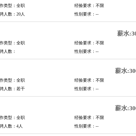
作类型：全职
经验要求：不限
修
淘宝策划
淘宝模特
聘人数：20人
性别要求：--
课程顾问
薪水:3
行经理
信贷管理
作类型：全职
经验要求：不限
聘人数：
性别要求：--
展策划
婚礼策划
媒介策划
咨询经理
客户主管
摄影师
内设计
包装设计
动画设计
珠宝设计
店面设计
UI设计
薪水:30
作类型：全职
经验要求：不限
译
德语翻译
小语种
聘人数：若干
性别要求：--
生
中医
练
高尔夫助理
体育解说员
体育记者
足球教练
薪水:30
测员
作类型：全职
经验要求：不限
聘人数：4人
性别要求：--
员
房产中介
房产内勤
房产评估师
园林设计
测绘员
建筑工
装修工