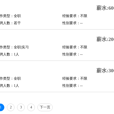
行政主管
招聘专员
招聘经理
猎头顾问
培训专员
薪水:60
O
CFO
CPO
作类型：全职
经验要求：不限
聘人数：若干
性别要求：--
师
酒店试睡员
狗粮试吃员
手模
陪跑族
网购砍价师
色彩搭配师
品酒师
薪水:20
作类型：全职|实习
经验要求：不限
聘人数：1人
性别要求：--
薪水:30
作类型：全职
经验要求：不限
聘人数：1人
性别要求：--
1
2
3
4
下一页