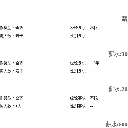
司机
驾校教练
带车司机
地铁司机
高铁司机
小车司机
快车司机
专车司机
薪
度员
作类型：全职
经验要求：不限
报关员
买手
聘人数：若干
性别要求：--
精算师
契约管理
保险内勤
学徒
咖啡师
茶艺师
迎宾
薪水:30
理
酒店管家
导游
旅游顾问
签证专员
订票员
试睡师
作类型：全职
经验要求：1-3年
管理
店长
聘人数：若干
性别要求：--
美体师
美容顾问
美容助理
美容店长
宠物美容
薪水:20
场务
群众演员
音效师
灯光师
编剧
主播
程师
运维工程师
技术支持
硬件工程师
系统工程师
通信工程师
数据工程
作类型：全职
经验要求：不限
品经理
聘人数：1人
产品实习生
SEO
性别要求：--
师
送水工
家庭管家
薪水:800