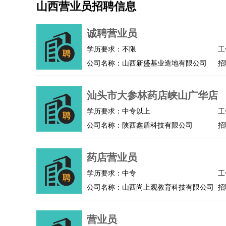
山西营业员招聘信息
机械/仪表
：
机械工程
仪器仪表
机电
版图设计
司机
：
商务司机
客车司机
货车司机
出租车司机
班车
诚聘营业员
物流/仓储
：
快递员
仓库管理
搬运工
物流专员
物流经理
调
学历要求：不限
工
贸易/采购
：
外贸专员
外贸经理
采购员
采购经理
商务专员
公司名称：山西新盛基业造地有限公司
招
保险/理赔
：
保险推销
保险顾问
核保理赔
保险经纪人
保险
餐饮类
：
厨师
服务员
传菜员
面点师
洗碗工
后厨
杂工
汕头市大参林药店峡山广华店
酒店/旅游
：
酒店前台
酒店服务员
行李员
大堂经理
酒店管
学历要求：中专以上
工
超市/销售
：
促销导购
营业员
收银员
理货员
食品加工
品类
公司名称：陕西鑫盾科技有限公司
招
美容/美发
：
发型师
美容师
化妆师
美甲师
美发助理
洗头工
保健/按摩
：
按摩师
针灸推拿
足疗师
搓澡工
盲人按摩
药店营业员
娱乐/影视
：
礼仪
调酒师
摄影师
主持人
配音员
后期制作
技术开发
：
程序员
网页设计
技术专员
软件工程师
测试工
学历要求：中专
工
产品管理
：
产品经理
公司名称：山西尚上观教育科技有限公司
产品运营
产品助理
项目经理
高级产
招
电子/电气
：
无线电
电路工程
自动化
电子维修
产品工艺
家政/安保
：
保洁
保姆
保安
月嫂
钟点工
洗衣工
护工
育婴
营业员