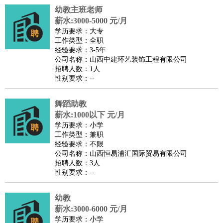
幼教主班老师
医疗/药剂
：
医生
护士
药剂师
理疗师
导医
营养师
心理医生
中医
薪水:3000-5000 元/月
运动/健身
：
健身教练
瑜伽教练
舞蹈老师
游泳教练
台球教练
高尔夫
学历要求：大专
工作类型：全职
助理
体育解说员
体育记者
足球教练
经验要求：3-5年
环境保护
：
污水处理
环保检测
环境管理
环境绿化
水质检测员
公司名称：山西中建环艺装饰工程有限公司
招聘人数：1人
政府公务
：
性别要求：--
房地产
：
房产销售
置业顾问
房产客服
房产策划
房产店员
房产中
介
房产内勤
房产评估师
舞蹈助教
建筑/装修
：
土木工程
薪水:1000以下 元/月
工程监理
造价师
安全专员
项目管理
园林设计
学历要求：小学
测绘员
建筑工
装修工
工作类型：兼职
人事/行政
：
文员
前台
秘书
人事专员
人事经理
行政助理
行政主管
经验要求：不限
公司名称：山西恒易浦汇国际贸易有限公司
招聘专员
招聘经理
猎头顾问
培训专员
招聘人数：3人
高级管理
：
总监
总裁助理
副总裁
总经理
合伙人
CEO
CTO
CFO
性别要求：--
CPO
幼教
农林牧渔
：
养殖人员
饲养业务
农艺师
畜牧师
饲料研发
薪水:3000-6000 元/月
好玩职业
：
酒店试睡员
美食品尝师
旅游体验师
职业拥抱师
酒店试
学历要求：小学