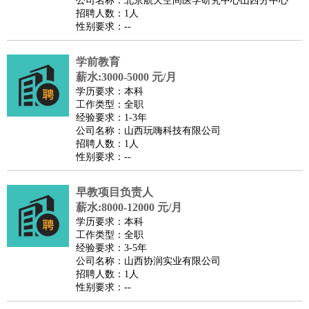
公司名称：北京航天空间医学研究中心山西分中心
家庭管家
招聘人数：1人
性别要求：--
物业管理
：
物业维修
物业管理
物业招商
物业经理
淘宝/网店
：
淘宝客服
淘宝美工
淘宝店长
淘宝推广
淘宝装修
淘宝策
学前教育
划
淘宝模特
薪水:3000-5000 元/月
财务/会计
：
会计
学历要求：本科
财务
出纳
审计
税务
财务分析
成本管理
工作类型：全职
教育/培训
：
教师
家教
幼教
教学管理
学术研究
培训策划
课程顾问
经验要求：1-3年
公司名称：山西玩嗨科技有限公司
银行/证券
：
理财顾问
证券分析
银行柜员
拍卖师
操盘手
银行经理
信
招聘人数：1人
贷管理
性别要求：--
律师/法务
：
律师
律师助理
法务专员
专利顾问
合同管理
广告/咨询
：
文案
广告制作
咨询顾问
创意总监
广告策划
会展策划
婚
早教项目负责人
薪水:8000-12000 元/月
礼策划
媒介策划
咨询经理
客户主管
摄影师
学历要求：本科
美术/设计
：
服装设计
平面设计
美编
家具设计
美术老师
室内设计
包
工作类型：全职
经验要求：3-5年
装设计
动画设计
珠宝设计
店面设计
UI设计
公司名称：山西协润实业有限公司
编辑/出版
：
编辑
记者
出版
发行
专栏作家
排版设计
招聘人数：1人
性别要求：--
翻译/语言
：
英语翻译
日语翻译
俄语翻译
韩语翻译
法语翻译
德语翻
译
小语种