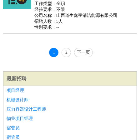
睡员
狗粮试吃员
手模
陪跑族
网购砍价师
色彩搭配师
品
工作类型：全职
经验要求：不限
酒师
公司名称：山西道生鑫宇清洁能源有限公司
招聘人数：5人
性别要求：--
1
2
下一页
最新招聘
项目经理
机械设计师
压力容器设计工程师
物业项目经理
宿管员
宿管员