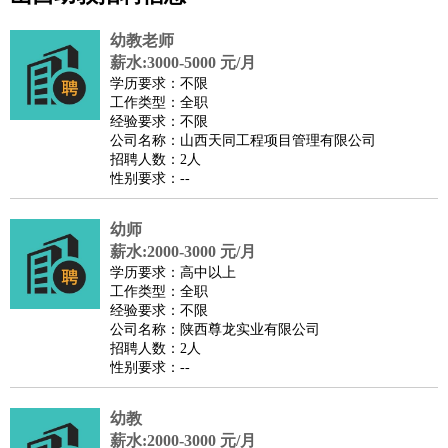
公关
：
公关员
公关经理
媒介专员
媒介经理
会展专员
技工/工人
：
普工
电工
木工
钳工
焊工
钣金工
锅炉工
油漆工
缝纫工
幼教老师
维修工
水暖工
车工
叉车工
手机维修
电梯工
操作工
包
薪水:3000-5000 元/月
学历要求：不限
装工
水泥工
钢筋工
纺织工
管道工
样衣工
装卸工
工作类型：全职
生产/研发
：
质量管理
生产组长
车间主任
工艺设计
生产总监
高级工
经验要求：不限
公司名称：山西天同工程项目管理有限公司
程师
招聘人数：2人
机械/仪表
：
机械工程
仪器仪表
机电
版图设计
性别要求：--
司机
：
商务司机
客车司机
货车司机
出租车司机
班车司机
驾校
教练
幼师
带车司机
地铁司机
高铁司机
小车司机
快车司机
专
薪水:2000-3000 元/月
车司机
学历要求：高中以上
物流/仓储
：
快递员
仓库管理
搬运工
物流专员
物流经理
调度员
工作类型：全职
经验要求：不限
贸易/采购
：
外贸专员
外贸经理
采购员
采购经理
商务专员
报关员
买
公司名称：陕西尊龙实业有限公司
手
招聘人数：2人
性别要求：--
保险/理赔
：
保险推销
保险顾问
核保理赔
保险经纪人
保险精算师
契
约管理
保险内勤
幼教
餐饮类
：
厨师
服务员
传菜员
面点师
洗碗工
后厨
杂工
学徒
咖啡
薪水:2000-3000 元/月