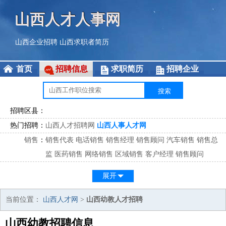
山西人才人事网
山西企业招聘
山西求职者简历
首页
招聘信息
求职简历
招聘企业
招聘区县：
热门招聘：
山西人才招聘网
山西人事人才网
销售
：
销售代表
电话销售
销售经理
销售顾问
汽车销售
销售总
监
医药销售
网络销售
区域销售
客户经理
销售顾问
市场
：
市场专员
市场经理
市场拓展
市场调研
市场策划
策划经
展开
理
客服
：
客服专员
电话客服
客服经理
售后服务
客户关系
客服总
当前位置：
山西人才网
>
山西幼教人才招聘
监
山西幼教招聘信息