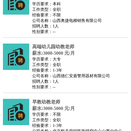
师
茶艺师
迎宾
学历要求：本科
工作类型：全职
酒店/旅游
：
酒店前台
酒店服务员
行李员
大堂经理
酒店管理
酒店管
经验要求：不限
家
导游
旅游顾问
签证专员
订票员
试睡师
公司名称：山西奥捷电梯销售有限公司
招聘人数：1人
超市/销售
：
促销导购
营业员
收银员
理货员
食品加工
品类管理
店长
性别要求：--
美容/美发
：
发型师
美容师
化妆师
美甲师
美发助理
洗头工
美体师
美容顾问
美容助理
美容店长
宠物美容
高端幼儿园幼教老师
保健/按摩
：
按摩师
薪水:3000-5000 元/月
针灸推拿
足疗师
搓澡工
盲人按摩
学历要求：大专
娱乐/影视
：
礼仪
调酒师
摄影师
主持人
配音员
后期制作
场务
群众
工作类型：全职
演员
音效师
灯光师
编剧
主播
经验要求：1-3年
公司名称：山西德仁安盾警用器材有限公司
技术开发
：
程序员
网页设计
技术专员
软件工程师
测试工程师
运维
招聘人数：1人
工程师
技术支持
硬件工程师
系统工程师
通信工程师
数
性别要求：--
据工程师
前端工程师
APP开发
算法工程师
早教幼教老师
产品管理
：
产品经理
产品运营
产品助理
项目经理
高级产品经理
产
薪水:3000-5000 元/月
品实习生
SEO
学历要求：不限
电子/电气
：
无线电
电路工程
自动化
电子维修
产品工艺
工作类型：全职
经验要求：1-3年
家政/安保
：
保洁
保姆
保安
月嫂
钟点工
洗衣工
护工
育婴师
送水工