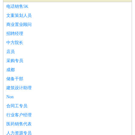
家庭管家
电话销售5K
物业管理
：
物业维修
物业管理
物业招商
物业经理
文案策划人员
淘宝/网店
：
淘宝客服
淘宝美工
淘宝店长
淘宝推广
淘宝装修
淘宝策
商业置业顾问
划
淘宝模特
招聘经理
财务/会计
：
会计
财务
出纳
审计
税务
财务分析
成本管理
中方院长
教育/培训
：
教师
家教
幼教
教学管理
学术研究
培训策划
课程顾问
店员
银行/证券
：
理财顾问
证券分析
银行柜员
拍卖师
操盘手
银行经理
信
采购专员
贷管理
成都
律师/法务
：
律师
律师助理
法务专员
专利顾问
合同管理
储备干部
广告/咨询
：
文案
广告制作
咨询顾问
创意总监
广告策划
会展策划
婚
建筑设计助理
礼策划
媒介策划
咨询经理
客户主管
摄影师
Non
美术/设计
：
服装设计
平面设计
美编
家具设计
美术老师
室内设计
包
合同工专员
装设计
动画设计
珠宝设计
店面设计
UI设计
行业客户经理
编辑/出版
：
编辑
记者
出版
发行
专栏作家
排版设计
医药销售代表
翻译/语言
：
英语翻译
日语翻译
俄语翻译
韩语翻译
法语翻译
德语翻
人力资源专员
译
小语种