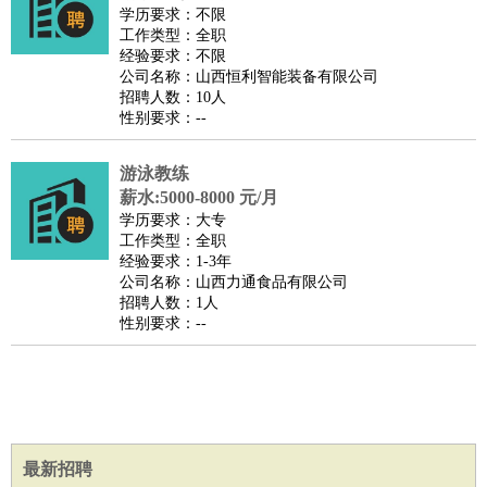
师
茶艺师
迎宾
学历要求：不限
工作类型：全职
酒店/旅游
：
酒店前台
酒店服务员
行李员
大堂经理
酒店管理
酒店管
经验要求：不限
家
导游
旅游顾问
签证专员
订票员
试睡师
公司名称：山西恒利智能装备有限公司
招聘人数：10人
超市/销售
：
促销导购
营业员
收银员
理货员
食品加工
品类管理
店长
性别要求：--
美容/美发
：
发型师
美容师
化妆师
美甲师
美发助理
洗头工
美体师
美容顾问
美容助理
美容店长
宠物美容
游泳教练
保健/按摩
：
按摩师
薪水:5000-8000 元/月
针灸推拿
足疗师
搓澡工
盲人按摩
学历要求：大专
娱乐/影视
：
礼仪
调酒师
摄影师
主持人
配音员
后期制作
场务
群众
工作类型：全职
演员
音效师
灯光师
编剧
主播
经验要求：1-3年
公司名称：山西力通食品有限公司
技术开发
：
程序员
网页设计
技术专员
软件工程师
测试工程师
运维
招聘人数：1人
工程师
技术支持
硬件工程师
系统工程师
通信工程师
数
性别要求：--
据工程师
前端工程师
APP开发
算法工程师
产品管理
：
产品经理
产品运营
产品助理
项目经理
高级产品经理
产
品实习生
SEO
电子/电气
：
无线电
电路工程
自动化
电子维修
产品工艺
最新招聘
家政/安保
：
保洁
保姆
保安
月嫂
钟点工
洗衣工
护工
育婴师
送水工