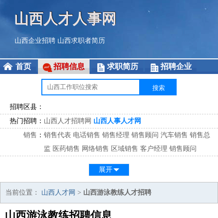
山西人才人事网
山西企业招聘
山西求职者简历
首页
招聘信息
求职简历
招聘企业
招聘区县：
热门招聘：
山西人才招聘网
山西人事人才网
销售
：
销售代表
电话销售
销售经理
销售顾问
汽车销售
销售总
监
医药销售
网络销售
区域销售
客户经理
销售顾问
市场
：
市场专员
市场经理
市场拓展
市场调研
市场策划
策划经
展开
理
客服
：
客服专员
电话客服
客服经理
售后服务
客户关系
客服总
当前位置：
山西人才网
>
山西游泳教练人才招聘
监
山西游泳教练招聘信息