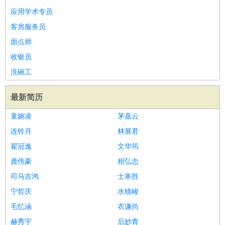
应用学术专员
医疗/药剂
：
医生
护士
药剂师
理疗师
导医
营养师
心理医生
中医
客房服务员
运动/健身
：
健身教练
瑜伽教练
舞蹈老师
游泳教练
台球教练
高尔夫
面点师
助理
体育解说员
体育记者
足球教练
收银员
环境保护
：
污水处理
环保检测
环境管理
环境绿化
水质检测员
政府公务
洗碗工
：
房地产
：
房产销售
置业顾问
房产客服
房产策划
房产店员
房产中
最新简历
介
房产内勤
房产评估师
建筑/装修
：
土木工程
工程监理
造价师
安全专员
项目管理
园林设计
童婉凌
茅嘉云
测绘员
建筑工
装修工
连铃月
林展君
人事/行政
：
文员
前台
秘书
人事专员
人事经理
行政助理
行政主管
翟冠逸
文华筠
招聘专员
招聘经理
猎头顾问
培训专员
龚伟豪
相弘忠
高级管理
：
总监
总裁助理
副总裁
总经理
合伙人
CEO
CTO
CFO
司马吉鸿
士寒胜
CPO
宁哲庆
水镜峻
农林牧渔
：
养殖人员
饲养业务
农艺师
畜牧师
饲料研发
毛忆涵
衣谦尚
好玩职业
：
酒店试睡员
美食品尝师
旅游体验师
职业拥抱师
酒店试
赫秀宇
后妙青