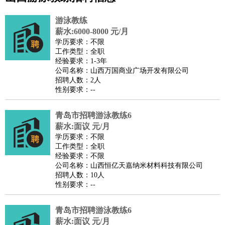
公关
：
公关员
公关经理
媒介专员
媒介经理
会展专员
技工/工人
：
普工
电工
木工
钳工
焊工
钣金工
锅炉工
油漆工
缝纫工
游泳教练
维修工
水暖工
车工
叉车工
手机维修
电梯工
操作工
包
薪水:6000-8000 元/月
学历要求：不限
装工
水泥工
钢筋工
纺织工
管道工
样衣工
装卸工
工作类型：全职
生产/研发
：
质量管理
生产组长
车间主任
工艺设计
生产总监
高级工
经验要求：1-3年
公司名称：山西万国商业广场开发有限公司
程师
招聘人数：2人
机械/仪表
：
机械工程
仪器仪表
机电
版图设计
性别要求：--
司机
：
商务司机
客车司机
货车司机
出租车司机
班车司机
驾校
教练
青岛市招聘游泳教练6
带车司机
地铁司机
高铁司机
小车司机
快车司机
专
薪水:面议 元/月
车司机
学历要求：不限
物流/仓储
：
快递员
仓库管理
搬运工
物流专员
物流经理
调度员
工作类型：全职
经验要求：不限
贸易/采购
：
外贸专员
外贸经理
采购员
采购经理
商务专员
报关员
买
公司名称：山西恒亿天嘉纳米材料科技有限公司
手
招聘人数：10人
性别要求：--
保险/理赔
：
保险推销
保险顾问
核保理赔
保险经纪人
保险精算师
契
约管理
保险内勤
青岛市招聘游泳教练6
餐饮类
：
厨师
服务员
传菜员
面点师
洗碗工
后厨
杂工
学徒
咖啡
薪水:面议 元/月