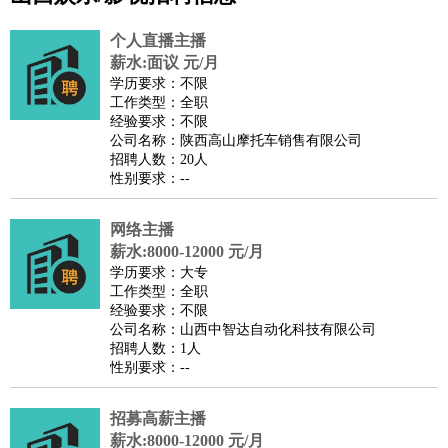
公关
：
公关员
公关经理
媒介专员
媒介经理
会展专员
技工/工人
：
普工
电工
木工
钳工
焊工
钣金工
锅炉工
油漆工
缝纫工
个人直播主播
维修工
水暖工
车工
叉车工
手机维修
电梯工
操作工
包
薪水:面议 元/月
学历要求：不限
装工
水泥工
钢筋工
纺织工
管道工
样衣工
装卸工
工作类型：全职
生产/研发
：
质量管理
生产组长
车间主任
工艺设计
生产总监
高级工
经验要求：不限
公司名称：陕西高山摩托车销售有限公司
程师
招聘人数：20人
机械/仪表
：
机械工程
仪器仪表
机电
版图设计
性别要求：--
司机
：
商务司机
客车司机
货车司机
出租车司机
班车司机
驾校
教练
网络主播
带车司机
地铁司机
高铁司机
小车司机
快车司机
专
薪水:8000-12000 元/月
车司机
学历要求：大专
物流/仓储
：
快递员
仓库管理
搬运工
物流专员
物流经理
调度员
工作类型：全职
经验要求：不限
贸易/采购
：
外贸专员
外贸经理
采购员
采购经理
商务专员
报关员
买
公司名称：山西中智达自动化科技有限公司
手
招聘人数：1人
性别要求：--
保险/理赔
：
保险推销
保险顾问
核保理赔
保险经纪人
保险精算师
契
约管理
保险内勤
招募高薪主播
餐饮类
：
厨师
服务员
传菜员
面点师
洗碗工
后厨
杂工
学徒
咖啡
薪水:8000-12000 元/月