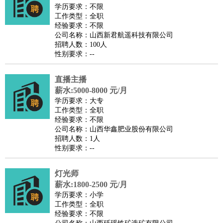
师
茶艺师
迎宾
学历要求：不限
工作类型：全职
酒店/旅游
：
酒店前台
酒店服务员
行李员
大堂经理
酒店管理
酒店管
经验要求：不限
家
导游
旅游顾问
签证专员
订票员
试睡师
公司名称：山西新君航遥科技有限公司
招聘人数：100人
超市/销售
：
促销导购
营业员
收银员
理货员
食品加工
品类管理
店长
性别要求：--
美容/美发
：
发型师
美容师
化妆师
美甲师
美发助理
洗头工
美体师
美容顾问
美容助理
美容店长
宠物美容
直播主播
保健/按摩
：
按摩师
薪水:5000-8000 元/月
针灸推拿
足疗师
搓澡工
盲人按摩
学历要求：大专
娱乐/影视
：
礼仪
调酒师
摄影师
主持人
配音员
后期制作
场务
群众
工作类型：全职
演员
音效师
灯光师
编剧
主播
经验要求：不限
公司名称：山西华鑫肥业股份有限公司
技术开发
：
程序员
网页设计
技术专员
软件工程师
测试工程师
运维
招聘人数：1人
工程师
技术支持
硬件工程师
系统工程师
通信工程师
数
性别要求：--
据工程师
前端工程师
APP开发
算法工程师
灯光师
产品管理
：
产品经理
产品运营
产品助理
项目经理
高级产品经理
产
薪水:1800-2500 元/月
品实习生
SEO
学历要求：小学
电子/电气
：
无线电
电路工程
自动化
电子维修
产品工艺
工作类型：全职
经验要求：不限
家政/安保
：
保洁
保姆
保安
月嫂
钟点工
洗衣工
护工
育婴师
送水工