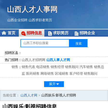
山西人才人事网
山西企业招聘
山西求职者简历
首页
招聘信息
求职简历
招聘企业
招聘区县：
热门招聘：
山西人才招聘网
山西人事人才网
销售
：
销售代表
电话销售
销售经理
销售顾问
汽车销售
销售总
监
医药销售
网络销售
区域销售
客户经理
销售顾问
市场
：
市场专员
市场经理
市场拓展
市场调研
市场策划
策划经
展开
理
客服
：
客服专员
电话客服
客服经理
售后服务
客户关系
客服总
当前位置：
山西人才网
>
山西娱乐/影视人才招聘
监
山西娱乐/影视招聘信息