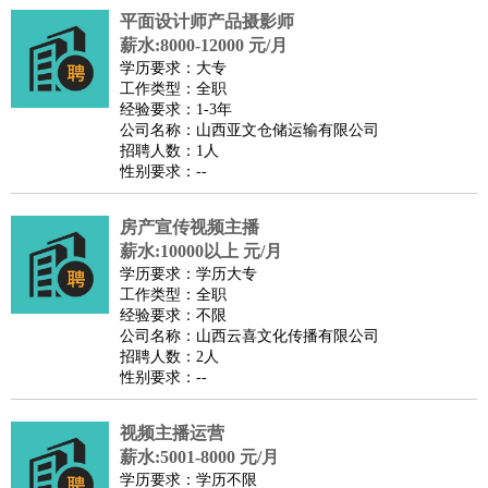
平面设计师产品摄影师
医疗/药剂
：
医生
护士
药剂师
理疗师
导医
营养师
心理医生
中医
薪水:8000-12000 元/月
运动/健身
：
健身教练
瑜伽教练
舞蹈老师
游泳教练
台球教练
高尔夫
学历要求：大专
工作类型：全职
助理
体育解说员
体育记者
足球教练
经验要求：1-3年
环境保护
：
污水处理
环保检测
环境管理
环境绿化
水质检测员
公司名称：山西亚文仓储运输有限公司
招聘人数：1人
政府公务
：
性别要求：--
房地产
：
房产销售
置业顾问
房产客服
房产策划
房产店员
房产中
介
房产内勤
房产评估师
房产宣传视频主播
建筑/装修
：
土木工程
薪水:10000以上 元/月
工程监理
造价师
安全专员
项目管理
园林设计
学历要求：学历大专
测绘员
建筑工
装修工
工作类型：全职
人事/行政
：
文员
前台
秘书
人事专员
人事经理
行政助理
行政主管
经验要求：不限
公司名称：山西云喜文化传播有限公司
招聘专员
招聘经理
猎头顾问
培训专员
招聘人数：2人
高级管理
：
总监
总裁助理
副总裁
总经理
合伙人
CEO
CTO
CFO
性别要求：--
CPO
视频主播运营
农林牧渔
：
养殖人员
饲养业务
农艺师
畜牧师
饲料研发
薪水:5001-8000 元/月
好玩职业
：
酒店试睡员
美食品尝师
旅游体验师
职业拥抱师
酒店试
学历要求：学历不限