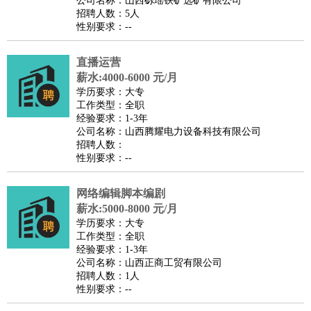
公司名称：山西砾瑶铁矿选矿有限公司
家庭管家
招聘人数：5人
性别要求：--
物业管理
：
物业维修
物业管理
物业招商
物业经理
淘宝/网店
：
淘宝客服
淘宝美工
淘宝店长
淘宝推广
淘宝装修
淘宝策
直播运营
划
淘宝模特
薪水:4000-6000 元/月
财务/会计
：
会计
学历要求：大专
财务
出纳
审计
税务
财务分析
成本管理
工作类型：全职
教育/培训
：
教师
家教
幼教
教学管理
学术研究
培训策划
课程顾问
经验要求：1-3年
公司名称：山西腾耀电力设备科技有限公司
银行/证券
：
理财顾问
证券分析
银行柜员
拍卖师
操盘手
银行经理
信
招聘人数：
贷管理
性别要求：--
律师/法务
：
律师
律师助理
法务专员
专利顾问
合同管理
广告/咨询
：
文案
广告制作
咨询顾问
创意总监
广告策划
会展策划
婚
网络编辑脚本编剧
薪水:5000-8000 元/月
礼策划
媒介策划
咨询经理
客户主管
摄影师
学历要求：大专
美术/设计
：
服装设计
平面设计
美编
家具设计
美术老师
室内设计
包
工作类型：全职
经验要求：1-3年
装设计
动画设计
珠宝设计
店面设计
UI设计
公司名称：山西正商工贸有限公司
编辑/出版
：
编辑
记者
出版
发行
专栏作家
排版设计
招聘人数：1人
性别要求：--
翻译/语言
：
英语翻译
日语翻译
俄语翻译
韩语翻译
法语翻译
德语翻
译
小语种