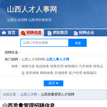
山西人才人事网
山西企业招聘
山西求职者简历
首页
招聘信息
求职简历
招聘企业
招聘区县：
热门招聘：
山西人才招聘网
山西人事人才网
销售
：
销售代表
电话销售
销售经理
销售顾问
汽车销售
销售总
监
医药销售
网络销售
区域销售
客户经理
销售顾问
市场
：
市场专员
市场经理
市场拓展
市场调研
市场策划
策划经
展开
理
客服
：
客服专员
电话客服
客服经理
售后服务
客户关系
客服总
当前位置：
山西人才网
>
山西质量管理人才招聘
监
山西质量管理招聘信息