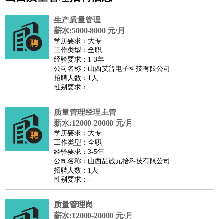
公关
：
公关员
公关经理
媒介专员
媒介经理
会展专员
技工/工人
：
普工
电工
木工
钳工
焊工
钣金工
锅炉工
油漆工
缝纫工
生产质量管理
维修工
水暖工
车工
叉车工
手机维修
电梯工
操作工
包
薪水:5000-8000 元/月
学历要求：大专
装工
水泥工
钢筋工
纺织工
管道工
样衣工
装卸工
工作类型：全职
生产/研发
：
质量管理
生产组长
车间主任
工艺设计
生产总监
高级工
经验要求：1-3年
公司名称：山西艾普电子科技有限公司
程师
招聘人数：1人
机械/仪表
：
机械工程
仪器仪表
机电
版图设计
性别要求：--
司机
：
商务司机
客车司机
货车司机
出租车司机
班车司机
驾校
教练
质量管理经理主管
带车司机
地铁司机
高铁司机
小车司机
快车司机
专
薪水:12000-20000 元/月
车司机
学历要求：大专
物流/仓储
：
快递员
仓库管理
搬运工
物流专员
物流经理
调度员
工作类型：全职
经验要求：3-5年
贸易/采购
：
外贸专员
外贸经理
采购员
采购经理
商务专员
报关员
买
公司名称：山西品诚元拾科技有限公司
手
招聘人数：1人
性别要求：--
保险/理赔
：
保险推销
保险顾问
核保理赔
保险经纪人
保险精算师
契
约管理
保险内勤
质量管理岗
餐饮类
：
厨师
服务员
传菜员
面点师
洗碗工
后厨
杂工
学徒
咖啡
薪水:12000-20000 元/月