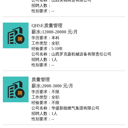
公司名称：山西美锦商贸有限公司
家庭管家
招聘人数：
性别要求：--
物业管理
：
物业维修
物业管理
物业招商
物业经理
淘宝/网店
：
淘宝客服
淘宝美工
淘宝店长
淘宝推广
淘宝装修
淘宝策
QHSE质量管理
划
淘宝模特
薪水:12000-20000 元/月
财务/会计
：
会计
学历要求：本科
财务
出纳
审计
税务
财务分析
成本管理
工作类型：全职
教育/培训
：
教师
家教
幼教
教学管理
学术研究
培训策划
课程顾问
经验要求：5-10年
公司名称：山西罗克森机械设备有限责任公司
银行/证券
：
理财顾问
证券分析
银行柜员
拍卖师
操盘手
银行经理
信
招聘人数：1人
贷管理
性别要求：--
律师/法务
：
律师
律师助理
法务专员
专利顾问
合同管理
广告/咨询
：
文案
广告制作
咨询顾问
创意总监
广告策划
会展策划
婚
质量管理
薪水:2000-3000 元/月
礼策划
媒介策划
咨询经理
客户主管
摄影师
学历要求：不限
美术/设计
：
服装设计
平面设计
美编
家具设计
美术老师
室内设计
包
工作类型：全职
经验要求：不限
装设计
动画设计
珠宝设计
店面设计
UI设计
公司名称：华盛新能燃气集团有限公司
编辑/出版
：
编辑
记者
出版
发行
专栏作家
排版设计
招聘人数：1人
性别要求：--
翻译/语言
：
英语翻译
日语翻译
俄语翻译
韩语翻译
法语翻译
德语翻
译
小语种