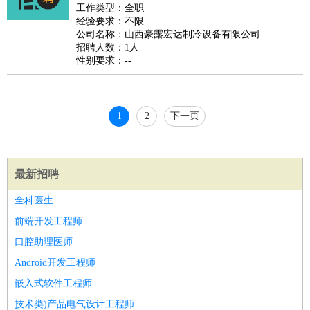
睡员
狗粮试吃员
手模
陪跑族
网购砍价师
色彩搭配师
品
工作类型：全职
经验要求：不限
酒师
公司名称：山西豪露宏达制冷设备有限公司
招聘人数：1人
性别要求：--
1
2
下一页
最新招聘
全科医生
前端开发工程师
口腔助理医师
Android开发工程师
嵌入式软件工程师
技术类)产品电气设计工程师