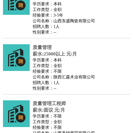
师
茶艺师
迎宾
学历要求：本科
工作类型：全职
酒店/旅游
：
酒店前台
酒店服务员
行李员
大堂经理
酒店管理
酒店管
经验要求：3-5年
家
导游
旅游顾问
签证专员
订票员
试睡师
公司名称：山西东盛陶瓷有限公司
招聘人数：1人
超市/销售
：
促销导购
营业员
收银员
理货员
食品加工
品类管理
店长
性别要求：--
美容/美发
：
发型师
美容师
化妆师
美甲师
美发助理
洗头工
美体师
美容顾问
美容助理
美容店长
宠物美容
质量管理
保健/按摩
：
按摩师
薪水:25000以上 元/月
针灸推拿
足疗师
搓澡工
盲人按摩
学历要求：本科
娱乐/影视
：
礼仪
调酒师
摄影师
主持人
配音员
后期制作
场务
群众
工作类型：全职
演员
音效师
灯光师
编剧
主播
经验要求：不限
公司名称：陕西汇森木业有限公司
技术开发
：
程序员
网页设计
技术专员
软件工程师
测试工程师
运维
招聘人数：1人
工程师
技术支持
硬件工程师
系统工程师
通信工程师
数
性别要求：--
据工程师
前端工程师
APP开发
算法工程师
质量管理工程师
产品管理
：
产品经理
产品运营
产品助理
项目经理
高级产品经理
产
薪水:面议 元/月
品实习生
SEO
学历要求：不限
电子/电气
：
无线电
电路工程
自动化
电子维修
产品工艺
工作类型：全职
经验要求：不限
家政/安保
：
保洁
保姆
保安
月嫂
钟点工
洗衣工
护工
育婴师
送水工