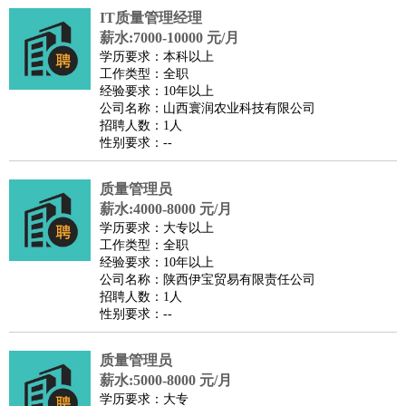
IT质量管理经理
医疗/药剂
：
医生
护士
药剂师
理疗师
导医
营养师
心理医生
中医
薪水:7000-10000 元/月
运动/健身
：
健身教练
瑜伽教练
舞蹈老师
游泳教练
台球教练
高尔夫
学历要求：本科以上
工作类型：全职
助理
体育解说员
体育记者
足球教练
经验要求：10年以上
环境保护
：
污水处理
环保检测
环境管理
环境绿化
水质检测员
公司名称：山西寰润农业科技有限公司
招聘人数：1人
政府公务
：
性别要求：--
房地产
：
房产销售
置业顾问
房产客服
房产策划
房产店员
房产中
介
房产内勤
房产评估师
质量管理员
建筑/装修
：
土木工程
薪水:4000-8000 元/月
工程监理
造价师
安全专员
项目管理
园林设计
学历要求：大专以上
测绘员
建筑工
装修工
工作类型：全职
人事/行政
：
文员
前台
秘书
人事专员
人事经理
行政助理
行政主管
经验要求：10年以上
公司名称：陕西伊宝贸易有限责任公司
招聘专员
招聘经理
猎头顾问
培训专员
招聘人数：1人
高级管理
：
总监
总裁助理
副总裁
总经理
合伙人
CEO
CTO
CFO
性别要求：--
CPO
质量管理员
农林牧渔
：
养殖人员
饲养业务
农艺师
畜牧师
饲料研发
薪水:5000-8000 元/月
好玩职业
：
酒店试睡员
美食品尝师
旅游体验师
职业拥抱师
酒店试
学历要求：大专