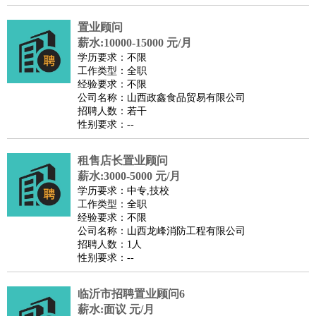
医疗/药剂
：
医生
护士
药剂师
理疗师
导医
营养师
心理医生
中医
置业顾问
运动/健身
：
健身教练
瑜伽教练
舞蹈老师
游泳教练
台球教练
高尔夫
薪水:10000-15000 元/月
学历要求：不限
助理
体育解说员
体育记者
足球教练
工作类型：全职
环境保护
：
污水处理
环保检测
环境管理
环境绿化
水质检测员
经验要求：不限
公司名称：山西政鑫食品贸易有限公司
政府公务
：
招聘人数：若干
房地产
：
房产销售
置业顾问
房产客服
房产策划
房产店员
房产中
性别要求：--
介
房产内勤
房产评估师
租售店长置业顾问
建筑/装修
：
土木工程
工程监理
造价师
安全专员
项目管理
园林设计
薪水:3000-5000 元/月
测绘员
建筑工
装修工
学历要求：中专,技校
人事/行政
：
文员
前台
秘书
人事专员
人事经理
行政助理
行政主管
工作类型：全职
经验要求：不限
招聘专员
招聘经理
猎头顾问
培训专员
公司名称：山西龙峰消防工程有限公司
高级管理
：
总监
总裁助理
副总裁
总经理
合伙人
CEO
CTO
CFO
招聘人数：1人
性别要求：--
CPO
农林牧渔
：
养殖人员
饲养业务
农艺师
畜牧师
饲料研发
临沂市招聘置业顾问6
好玩职业
：
酒店试睡员
美食品尝师
旅游体验师
职业拥抱师
酒店试
薪水:面议 元/月