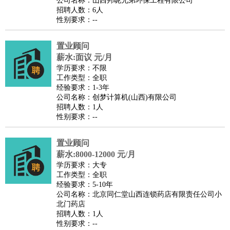
公司名称：山西邦昵兄弟环保工程有限公司
家庭管家
招聘人数：6人
性别要求：--
物业管理
：
物业维修
物业管理
物业招商
物业经理
淘宝/网店
：
淘宝客服
淘宝美工
淘宝店长
淘宝推广
淘宝装修
淘宝策
置业顾问
划
淘宝模特
薪水:面议 元/月
财务/会计
：
会计
学历要求：不限
财务
出纳
审计
税务
财务分析
成本管理
工作类型：全职
教育/培训
：
教师
家教
幼教
教学管理
学术研究
培训策划
课程顾问
经验要求：1-3年
公司名称：创梦计算机(山西)有限公司
银行/证券
：
理财顾问
证券分析
银行柜员
拍卖师
操盘手
银行经理
信
招聘人数：1人
贷管理
性别要求：--
律师/法务
：
律师
律师助理
法务专员
专利顾问
合同管理
广告/咨询
：
文案
广告制作
咨询顾问
创意总监
广告策划
会展策划
婚
置业顾问
薪水:8000-12000 元/月
礼策划
媒介策划
咨询经理
客户主管
摄影师
学历要求：大专
美术/设计
：
服装设计
平面设计
美编
家具设计
美术老师
室内设计
包
工作类型：全职
经验要求：5-10年
装设计
动画设计
珠宝设计
店面设计
UI设计
公司名称：北京同仁堂山西连锁药店有限责任公司小
编辑/出版
：
编辑
记者
出版
发行
专栏作家
排版设计
北门药店
招聘人数：1人
翻译/语言
：
英语翻译
日语翻译
俄语翻译
韩语翻译
法语翻译
德语翻
性别要求：--
译
小语种