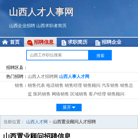
山西人才人事网
山西企业招聘
山西求职者简历
首页
招聘信息
求职简历
招聘企业
招聘区县：
热门招聘：
山西人才招聘网
山西人事人才网
销售
：
销售代表
电话销售
销售经理
销售顾问
汽车销售
销售总
监
医药销售
网络销售
区域销售
客户经理
销售顾问
市场
：
市场专员
市场经理
市场拓展
市场调研
市场策划
策划经
展开
理
客服
：
客服专员
电话客服
客服经理
售后服务
客户关系
客服总
当前位置：
山西人才网
>
山西置业顾问人才招聘
监
山西置业顾问招聘信息