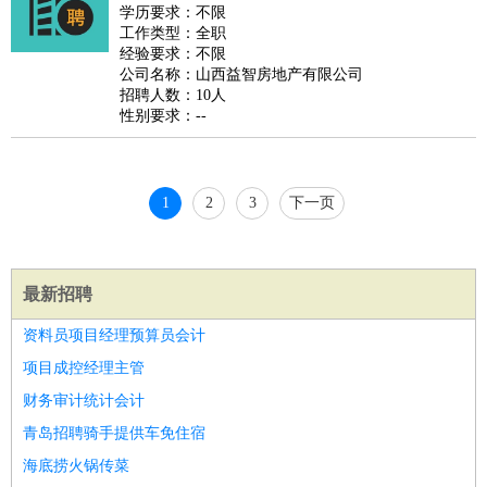
睡员
狗粮试吃员
手模
陪跑族
网购砍价师
色彩搭配师
品
学历要求：不限
工作类型：全职
酒师
经验要求：不限
公司名称：山西益智房地产有限公司
招聘人数：10人
性别要求：--
1
2
3
下一页
最新招聘
资料员项目经理预算员会计
项目成控经理主管
财务审计统计会计
青岛招聘骑手提供车免住宿
海底捞火锅传菜