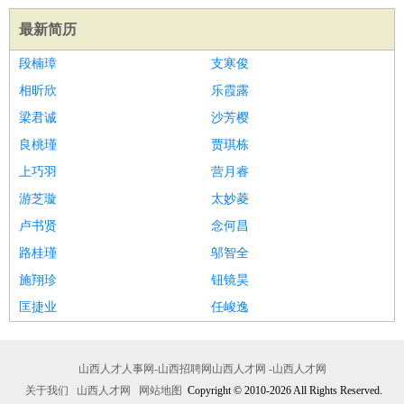
最新简历
段楠璋
支寒俊
相昕欣
乐霞露
梁君诚
沙芳樱
良桃瑾
贾琪栋
上巧羽
营月睿
游芝璇
太妙菱
卢书贤
念何昌
路桂瑾
邬智全
施翔珍
钮镜昊
匡捷业
任峻逸
山西人才人事网-山西招聘网山西人才网 -山西人才网
关于我们
山西人才网
网站地图
Copyright © 2010-2026 All Rights Reserved.