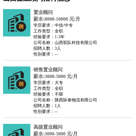
公关
：
公关员
公关经理
媒介专员
媒介经理
会展专员
技工/工人
：
普工
电工
木工
钳工
焊工
钣金工
锅炉工
油漆工
缝纫工
置业顾问
维修工
水暖工
车工
叉车工
手机维修
电梯工
操作工
包
薪水:8000-10000 元/月
学历要求：中技/中专
装工
水泥工
钢筋工
纺织工
管道工
样衣工
装卸工
工作类型：全职
生产/研发
：
质量管理
生产组长
车间主任
工艺设计
生产总监
高级工
经验要求：1-3年
公司名称：山西驼队科技有限公司
程师
招聘人数：3人
机械/仪表
：
机械工程
仪器仪表
机电
版图设计
性别要求：--
司机
：
商务司机
客车司机
货车司机
出租车司机
班车司机
驾校
教练
销售置业顾问
带车司机
地铁司机
高铁司机
小车司机
快车司机
专
薪水:3000-5000 元/月
车司机
学历要求：大专
物流/仓储
：
快递员
仓库管理
搬运工
物流专员
物流经理
调度员
工作类型：全职
经验要求：不限
贸易/采购
：
外贸专员
外贸经理
采购员
采购经理
商务专员
报关员
买
公司名称：陕西际泰物流有限公司
手
招聘人数：1人
性别要求：--
保险/理赔
：
保险推销
保险顾问
核保理赔
保险经纪人
保险精算师
契
约管理
保险内勤
高级置业顾问
餐饮类
：
厨师
服务员
传菜员
面点师
洗碗工
后厨
杂工
学徒
咖啡
薪水:3000-5000 元/月