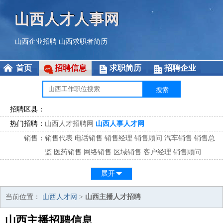
山西人才人事网
山西企业招聘
山西求职者简历
首页
招聘信息
求职简历
招聘企业
招聘区县：
热门招聘：
山西人才招聘网
山西人事人才网
销售
：
销售代表
电话销售
销售经理
销售顾问
汽车销售
销售总
监
医药销售
网络销售
区域销售
客户经理
销售顾问
市场
：
市场专员
市场经理
市场拓展
市场调研
市场策划
策划经
展开
理
客服
：
客服专员
电话客服
客服经理
售后服务
客户关系
客服总
当前位置：
山西人才网
>
山西主播人才招聘
监
山西主播招聘信息