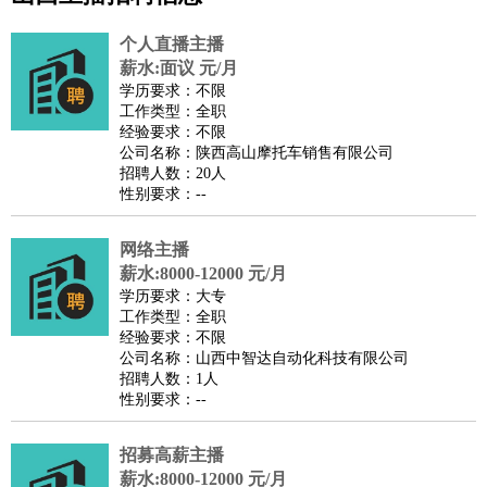
公关
：
公关员
公关经理
媒介专员
媒介经理
会展专员
技工/工人
：
普工
电工
木工
钳工
焊工
钣金工
锅炉工
油漆工
缝纫工
个人直播主播
维修工
水暖工
车工
叉车工
手机维修
电梯工
操作工
包
薪水:面议 元/月
学历要求：不限
装工
水泥工
钢筋工
纺织工
管道工
样衣工
装卸工
工作类型：全职
生产/研发
：
质量管理
生产组长
车间主任
工艺设计
生产总监
高级工
经验要求：不限
公司名称：陕西高山摩托车销售有限公司
程师
招聘人数：20人
机械/仪表
：
机械工程
仪器仪表
机电
版图设计
性别要求：--
司机
：
商务司机
客车司机
货车司机
出租车司机
班车司机
驾校
教练
网络主播
带车司机
地铁司机
高铁司机
小车司机
快车司机
专
薪水:8000-12000 元/月
车司机
学历要求：大专
物流/仓储
：
快递员
仓库管理
搬运工
物流专员
物流经理
调度员
工作类型：全职
经验要求：不限
贸易/采购
：
外贸专员
外贸经理
采购员
采购经理
商务专员
报关员
买
公司名称：山西中智达自动化科技有限公司
手
招聘人数：1人
性别要求：--
保险/理赔
：
保险推销
保险顾问
核保理赔
保险经纪人
保险精算师
契
约管理
保险内勤
招募高薪主播
餐饮类
：
厨师
服务员
传菜员
面点师
洗碗工
后厨
杂工
学徒
咖啡
薪水:8000-12000 元/月