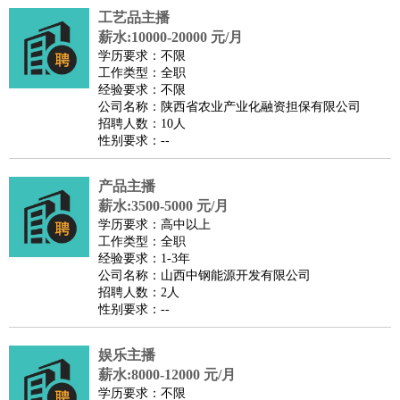
工艺品主播
医疗/药剂
：
医生
护士
药剂师
理疗师
导医
营养师
心理医生
中医
薪水:10000-20000 元/月
运动/健身
：
健身教练
瑜伽教练
舞蹈老师
游泳教练
台球教练
高尔夫
学历要求：不限
工作类型：全职
助理
体育解说员
体育记者
足球教练
经验要求：不限
环境保护
：
污水处理
环保检测
环境管理
环境绿化
水质检测员
公司名称：陕西省农业产业化融资担保有限公司
招聘人数：10人
政府公务
：
性别要求：--
房地产
：
房产销售
置业顾问
房产客服
房产策划
房产店员
房产中
介
房产内勤
房产评估师
产品主播
建筑/装修
：
土木工程
薪水:3500-5000 元/月
工程监理
造价师
安全专员
项目管理
园林设计
学历要求：高中以上
测绘员
建筑工
装修工
工作类型：全职
人事/行政
：
文员
前台
秘书
人事专员
人事经理
行政助理
行政主管
经验要求：1-3年
公司名称：山西中钢能源开发有限公司
招聘专员
招聘经理
猎头顾问
培训专员
招聘人数：2人
高级管理
：
总监
总裁助理
副总裁
总经理
合伙人
CEO
CTO
CFO
性别要求：--
CPO
娱乐主播
农林牧渔
：
养殖人员
饲养业务
农艺师
畜牧师
饲料研发
薪水:8000-12000 元/月
好玩职业
：
酒店试睡员
美食品尝师
旅游体验师
职业拥抱师
酒店试
学历要求：不限