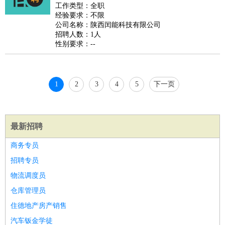
睡员
狗粮试吃员
手模
陪跑族
网购砍价师
色彩搭配师
品
工作类型：全职
经验要求：不限
酒师
公司名称：陕西闰能科技有限公司
招聘人数：1人
性别要求：--
1
2
3
4
5
下一页
最新招聘
商务专员
招聘专员
物流调度员
仓库管理员
住德地产房产销售
汽车钣金学徒