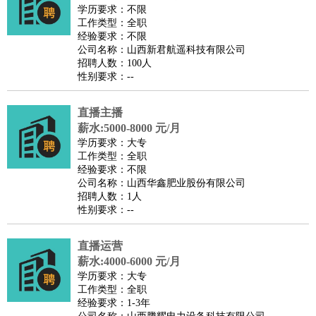
师
茶艺师
迎宾
学历要求：不限
工作类型：全职
酒店/旅游
：
酒店前台
酒店服务员
行李员
大堂经理
酒店管理
酒店管
经验要求：不限
家
导游
旅游顾问
签证专员
订票员
试睡师
公司名称：山西新君航遥科技有限公司
招聘人数：100人
超市/销售
：
促销导购
营业员
收银员
理货员
食品加工
品类管理
店长
性别要求：--
美容/美发
：
发型师
美容师
化妆师
美甲师
美发助理
洗头工
美体师
美容顾问
美容助理
美容店长
宠物美容
直播主播
保健/按摩
：
按摩师
薪水:5000-8000 元/月
针灸推拿
足疗师
搓澡工
盲人按摩
学历要求：大专
娱乐/影视
：
礼仪
调酒师
摄影师
主持人
配音员
后期制作
场务
群众
工作类型：全职
演员
音效师
灯光师
编剧
主播
经验要求：不限
公司名称：山西华鑫肥业股份有限公司
技术开发
：
程序员
网页设计
技术专员
软件工程师
测试工程师
运维
招聘人数：1人
工程师
技术支持
硬件工程师
系统工程师
通信工程师
数
性别要求：--
据工程师
前端工程师
APP开发
算法工程师
直播运营
产品管理
：
产品经理
产品运营
产品助理
项目经理
高级产品经理
产
薪水:4000-6000 元/月
品实习生
SEO
学历要求：大专
电子/电气
：
无线电
电路工程
自动化
电子维修
产品工艺
工作类型：全职
经验要求：1-3年
家政/安保
：
保洁
保姆
保安
月嫂
钟点工
洗衣工
护工
育婴师
送水工