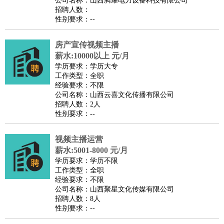
公司名称：山西腾耀电力设备科技有限公司
家庭管家
招聘人数：
性别要求：--
物业管理
：
物业维修
物业管理
物业招商
物业经理
淘宝/网店
：
淘宝客服
淘宝美工
淘宝店长
淘宝推广
淘宝装修
淘宝策
房产宣传视频主播
划
淘宝模特
薪水:10000以上 元/月
财务/会计
：
会计
学历要求：学历大专
财务
出纳
审计
税务
财务分析
成本管理
工作类型：全职
教育/培训
：
教师
家教
幼教
教学管理
学术研究
培训策划
课程顾问
经验要求：不限
公司名称：山西云喜文化传播有限公司
银行/证券
：
理财顾问
证券分析
银行柜员
拍卖师
操盘手
银行经理
信
招聘人数：2人
贷管理
性别要求：--
律师/法务
：
律师
律师助理
法务专员
专利顾问
合同管理
广告/咨询
：
文案
广告制作
咨询顾问
创意总监
广告策划
会展策划
婚
视频主播运营
薪水:5001-8000 元/月
礼策划
媒介策划
咨询经理
客户主管
摄影师
学历要求：学历不限
美术/设计
：
服装设计
平面设计
美编
家具设计
美术老师
室内设计
包
工作类型：全职
经验要求：不限
装设计
动画设计
珠宝设计
店面设计
UI设计
公司名称：山西聚星文化传媒有限公司
编辑/出版
：
编辑
记者
出版
发行
专栏作家
排版设计
招聘人数：8人
性别要求：--
翻译/语言
：
英语翻译
日语翻译
俄语翻译
韩语翻译
法语翻译
德语翻
译
小语种