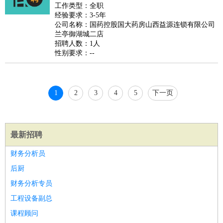
睡员
狗粮试吃员
手模
陪跑族
网购砍价师
色彩搭配师
品
工作类型：全职
经验要求：3-5年
酒师
公司名称：国药控股国大药房山西益源连锁有限公司
兰亭御湖城二店
招聘人数：1人
性别要求：--
1
2
3
4
5
下一页
最新招聘
财务分析员
后厨
财务分析专员
工程设备副总
课程顾问