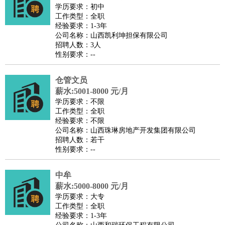
师
茶艺师
迎宾
学历要求：初中
工作类型：全职
酒店/旅游
：
酒店前台
酒店服务员
行李员
大堂经理
酒店管理
酒店管
经验要求：1-3年
家
导游
旅游顾问
签证专员
订票员
试睡师
公司名称：山西凯利坤担保有限公司
招聘人数：3人
超市/销售
：
促销导购
营业员
收银员
理货员
食品加工
品类管理
店长
性别要求：--
美容/美发
：
发型师
美容师
化妆师
美甲师
美发助理
洗头工
美体师
美容顾问
美容助理
美容店长
宠物美容
仓管文员
保健/按摩
：
按摩师
薪水:5001-8000 元/月
针灸推拿
足疗师
搓澡工
盲人按摩
学历要求：不限
娱乐/影视
：
礼仪
调酒师
摄影师
主持人
配音员
后期制作
场务
群众
工作类型：全职
演员
音效师
灯光师
编剧
主播
经验要求：不限
公司名称：山西珠琳房地产开发集团有限公司
技术开发
：
程序员
网页设计
技术专员
软件工程师
测试工程师
运维
招聘人数：若干
工程师
技术支持
硬件工程师
系统工程师
通信工程师
数
性别要求：--
据工程师
前端工程师
APP开发
算法工程师
中牟
产品管理
：
产品经理
产品运营
产品助理
项目经理
高级产品经理
产
薪水:5000-8000 元/月
品实习生
SEO
学历要求：大专
电子/电气
：
无线电
电路工程
自动化
电子维修
产品工艺
工作类型：全职
经验要求：1-3年
家政/安保
：
保洁
保姆
保安
月嫂
钟点工
洗衣工
护工
育婴师
送水工