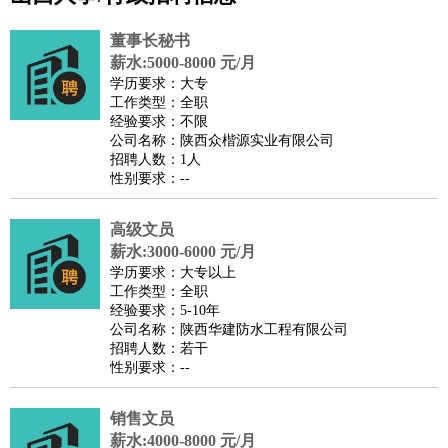
公关
：
公关员
公关经理
媒介专员
媒介经理
会展专员
技工/工人
：
普工
电工
木工
钳工
焊工
钣金工
锅炉工
油漆工
缝纫工
董事长秘书
维修工
水暖工
车工
叉车工
手机维修
电梯工
操作工
包
薪水:5000-8000 元/月
学历要求：大专
装工
水泥工
钢筋工
纺织工
管道工
样衣工
装卸工
工作类型：全职
生产/研发
：
质量管理
生产组长
车间主任
工艺设计
生产总监
高级工
经验要求：不限
公司名称：陕西众楷源实业有限公司
程师
招聘人数：1人
机械/仪表
：
机械工程
仪器仪表
机电
版图设计
性别要求：--
司机
：
商务司机
客车司机
货车司机
出租车司机
班车司机
驾校
教练
高级文员
带车司机
地铁司机
高铁司机
小车司机
快车司机
专
薪水:3000-6000 元/月
车司机
学历要求：大专以上
物流/仓储
：
快递员
仓库管理
搬运工
物流专员
物流经理
调度员
工作类型：全职
经验要求：5-10年
贸易/采购
：
外贸专员
外贸经理
采购员
采购经理
商务专员
报关员
买
公司名称：陕西华建防水工程有限公司
手
招聘人数：若干
性别要求：--
保险/理赔
：
保险推销
保险顾问
核保理赔
保险经纪人
保险精算师
契
约管理
保险内勤
销售文员
餐饮类
：
厨师
服务员
传菜员
面点师
洗碗工
后厨
杂工
学徒
咖啡
薪水:4000-8000 元/月