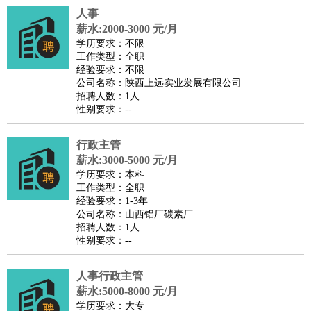
人事
医疗/药剂
：
医生
护士
药剂师
理疗师
导医
营养师
心理医生
中医
薪水:2000-3000 元/月
运动/健身
：
健身教练
瑜伽教练
舞蹈老师
游泳教练
台球教练
高尔夫
学历要求：不限
工作类型：全职
助理
体育解说员
体育记者
足球教练
经验要求：不限
环境保护
：
污水处理
环保检测
环境管理
环境绿化
水质检测员
公司名称：陕西上远实业发展有限公司
招聘人数：1人
政府公务
：
性别要求：--
房地产
：
房产销售
置业顾问
房产客服
房产策划
房产店员
房产中
介
房产内勤
房产评估师
行政主管
建筑/装修
：
土木工程
薪水:3000-5000 元/月
工程监理
造价师
安全专员
项目管理
园林设计
学历要求：本科
测绘员
建筑工
装修工
工作类型：全职
人事/行政
：
文员
前台
秘书
人事专员
人事经理
行政助理
行政主管
经验要求：1-3年
公司名称：山西铝厂碳素厂
招聘专员
招聘经理
猎头顾问
培训专员
招聘人数：1人
高级管理
：
总监
总裁助理
副总裁
总经理
合伙人
CEO
CTO
CFO
性别要求：--
CPO
人事行政主管
农林牧渔
：
养殖人员
饲养业务
农艺师
畜牧师
饲料研发
薪水:5000-8000 元/月
好玩职业
：
酒店试睡员
美食品尝师
旅游体验师
职业拥抱师
酒店试
学历要求：大专