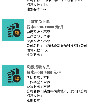
公司名称：山西和瑞环保工程有限公司
家庭管家
招聘人数：1人
性别要求：--
物业管理
：
物业维修
物业管理
物业招商
物业经理
淘宝/网店
：
淘宝客服
淘宝美工
淘宝店长
淘宝推广
淘宝装修
淘宝策
门窗文员下单
划
淘宝模特
薪水:8000-10000 元/月
财务/会计
：
会计
学历要求：不限
财务
出纳
审计
税务
财务分析
成本管理
工作类型：全职
教育/培训
：
教师
家教
幼教
教学管理
学术研究
培训策划
课程顾问
经验要求：不限
公司名称：山西驰峰新能源科技有限公司
银行/证券
：
理财顾问
证券分析
银行柜员
拍卖师
操盘手
银行经理
信
招聘人数：5人
贷管理
性别要求：--
律师/法务
：
律师
律师助理
法务专员
专利顾问
合同管理
广告/咨询
：
文案
广告制作
咨询顾问
创意总监
广告策划
会展策划
婚
高级招聘专员
薪水:6000-7000 元/月
礼策划
媒介策划
咨询经理
客户主管
摄影师
学历要求：本科
美术/设计
：
服装设计
平面设计
美编
家具设计
美术老师
室内设计
包
工作类型：全职
经验要求：不限
装设计
动画设计
珠宝设计
店面设计
UI设计
公司名称：陕西科为房地产开发有限公司
编辑/出版
：
编辑
记者
出版
发行
专栏作家
排版设计
招聘人数：
性别要求：--
翻译/语言
：
英语翻译
日语翻译
俄语翻译
韩语翻译
法语翻译
德语翻
译
小语种