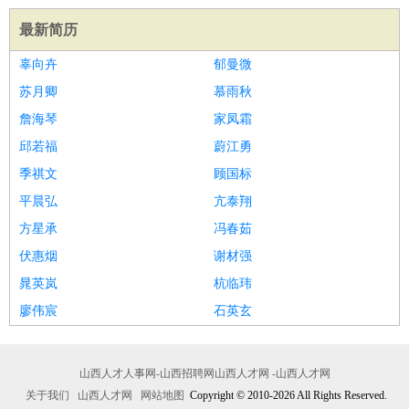
最新简历
辜向卉
郁曼微
苏月卿
慕雨秋
詹海琴
家凤霜
邱若福
蔚江勇
季祺文
顾国标
平晨弘
亢泰翔
方星承
冯春茹
伏惠烟
谢材强
晁英岚
杭临玮
廖伟宸
石英玄
山西人才人事网-山西招聘网山西人才网 -山西人才网
关于我们
山西人才网
网站地图
Copyright © 2010-2026 All Rights Reserved.