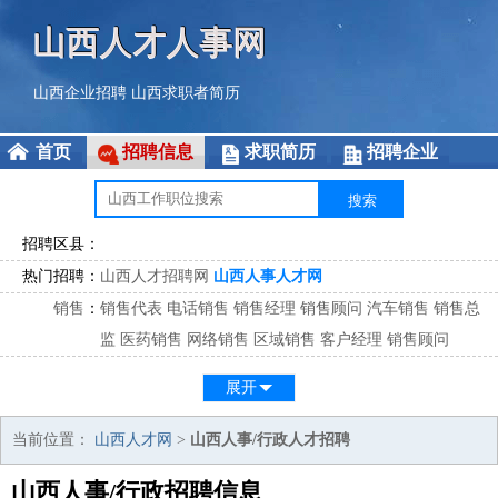
山西人才人事网
山西企业招聘
山西求职者简历
首页
招聘信息
求职简历
招聘企业
招聘区县：
热门招聘：
山西人才招聘网
山西人事人才网
销售
：
销售代表
电话销售
销售经理
销售顾问
汽车销售
销售总
监
医药销售
网络销售
区域销售
客户经理
销售顾问
市场
：
市场专员
市场经理
市场拓展
市场调研
市场策划
策划经
展开
理
客服
：
客服专员
电话客服
客服经理
售后服务
客户关系
客服总
当前位置：
山西人才网
>
山西人事/行政人才招聘
监
山西人事/行政招聘信息