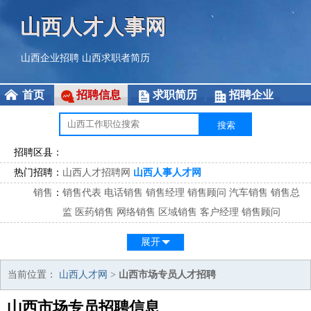
山西人才人事网
山西企业招聘
山西求职者简历
首页
招聘信息
求职简历
招聘企业
招聘区县：
热门招聘：
山西人才招聘网
山西人事人才网
销售
：
销售代表
电话销售
销售经理
销售顾问
汽车销售
销售总
监
医药销售
网络销售
区域销售
客户经理
销售顾问
市场
：
市场专员
市场经理
市场拓展
市场调研
市场策划
策划经
展开
理
客服
：
客服专员
电话客服
客服经理
售后服务
客户关系
客服总
当前位置：
山西人才网
>
山西市场专员人才招聘
监
山西市场专员招聘信息