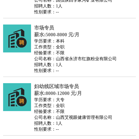
公司名称：国投陕西李家河矿业有限公司
家庭管家
招聘人数：1人
性别要求：--
物业管理
：
物业维修
物业管理
物业招商
物业经理
淘宝/网店
：
淘宝客服
淘宝美工
淘宝店长
淘宝推广
淘宝装修
淘宝策
市场专员
划
淘宝模特
薪水:5000-8000 元/月
财务/会计
：
会计
学历要求：本科
财务
出纳
审计
税务
财务分析
成本管理
工作类型：全职
教育/培训
：
教师
家教
幼教
教学管理
学术研究
培训策划
课程顾问
经验要求：不限
公司名称：山西省永济市红旗粉业有限公司
银行/证券
：
理财顾问
证券分析
银行柜员
拍卖师
操盘手
银行经理
信
招聘人数：1人
贷管理
性别要求：--
律师/法务
：
律师
律师助理
法务专员
专利顾问
合同管理
广告/咨询
：
文案
广告制作
咨询顾问
创意总监
广告策划
会展策划
婚
妇幼线区域市场专员
薪水:8000-12000 元/月
礼策划
媒介策划
咨询经理
客户主管
摄影师
学历要求：大专
美术/设计
：
服装设计
平面设计
美编
家具设计
美术老师
室内设计
包
工作类型：全职
经验要求：不限
装设计
动画设计
珠宝设计
店面设计
UI设计
公司名称：山西艾视眼健康管理有限公司
编辑/出版
：
编辑
记者
出版
发行
专栏作家
排版设计
招聘人数：1人
性别要求：--
翻译/语言
：
英语翻译
日语翻译
俄语翻译
韩语翻译
法语翻译
德语翻
译
小语种