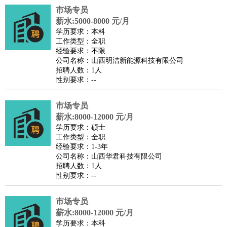
市场专员
医疗/药剂
：
医生
护士
药剂师
理疗师
导医
营养师
心理医生
中医
薪水:5000-8000 元/月
运动/健身
：
健身教练
瑜伽教练
舞蹈老师
游泳教练
台球教练
高尔夫
学历要求：本科
工作类型：全职
助理
体育解说员
体育记者
足球教练
经验要求：不限
环境保护
：
污水处理
环保检测
环境管理
环境绿化
水质检测员
公司名称：山西明洁新能源科技有限公司
招聘人数：1人
政府公务
：
性别要求：--
房地产
：
房产销售
置业顾问
房产客服
房产策划
房产店员
房产中
介
房产内勤
房产评估师
市场专员
建筑/装修
：
土木工程
薪水:8000-12000 元/月
工程监理
造价师
安全专员
项目管理
园林设计
学历要求：硕士
测绘员
建筑工
装修工
工作类型：全职
人事/行政
：
文员
前台
秘书
人事专员
人事经理
行政助理
行政主管
经验要求：1-3年
公司名称：山西华君科技有限公司
招聘专员
招聘经理
猎头顾问
培训专员
招聘人数：1人
高级管理
：
总监
总裁助理
副总裁
总经理
合伙人
CEO
CTO
CFO
性别要求：--
CPO
市场专员
农林牧渔
：
养殖人员
饲养业务
农艺师
畜牧师
饲料研发
薪水:8000-12000 元/月
好玩职业
：
酒店试睡员
美食品尝师
旅游体验师
职业拥抱师
酒店试
学历要求：本科