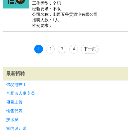
睡员
狗粮试吃员
手模
陪跑族
网购砍价师
色彩搭配师
品
工作类型：全职
经验要求：不限
酒师
公司名称：山西五爷贡酒业有限公司
招聘人数：1人
性别要求：--
1
2
3
4
下一页
最新招聘
强弱电技工
合肥市人事专员
项目主管
销售代表
技术员
室内设计师