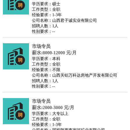
师
茶艺师
迎宾
学历要求：硕士
工作类型：全职
酒店/旅游
：
酒店前台
酒店服务员
行李员
大堂经理
酒店管理
酒店管
经验要求：1-3年
家
导游
旅游顾问
签证专员
订票员
试睡师
公司名称：山西君子诚实业有限公司
招聘人数：1人
超市/销售
：
促销导购
营业员
收银员
理货员
食品加工
品类管理
店长
性别要求：--
美容/美发
：
发型师
美容师
化妆师
美甲师
美发助理
洗头工
美体师
美容顾问
美容助理
美容店长
宠物美容
市场专员
保健/按摩
：
按摩师
薪水:8000-12000 元/月
针灸推拿
足疗师
搓澡工
盲人按摩
学历要求：本科
娱乐/影视
：
礼仪
调酒师
摄影师
主持人
配音员
后期制作
场务
群众
工作类型：全职
演员
音效师
灯光师
编剧
主播
经验要求：不限
公司名称：山西关铝万科达房地产开发有限公司
技术开发
：
程序员
网页设计
技术专员
软件工程师
测试工程师
运维
招聘人数：1人
工程师
技术支持
硬件工程师
系统工程师
通信工程师
数
性别要求：--
据工程师
前端工程师
APP开发
算法工程师
市场专员
产品管理
：
产品经理
产品运营
产品助理
项目经理
高级产品经理
产
薪水:2000-3000 元/月
品实习生
SEO
学历要求：大专以上
电子/电气
：
无线电
电路工程
自动化
电子维修
产品工艺
工作类型：全职
经验要求：1-3年
家政/安保
：
保洁
保姆
保安
月嫂
钟点工
洗衣工
护工
育婴师
送水工