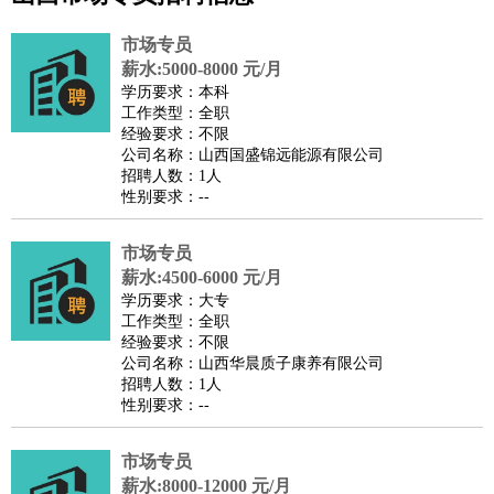
公关
：
公关员
公关经理
媒介专员
媒介经理
会展专员
技工/工人
：
普工
电工
木工
钳工
焊工
钣金工
锅炉工
油漆工
缝纫工
市场专员
维修工
水暖工
车工
叉车工
手机维修
电梯工
操作工
包
薪水:5000-8000 元/月
学历要求：本科
装工
水泥工
钢筋工
纺织工
管道工
样衣工
装卸工
工作类型：全职
生产/研发
：
质量管理
生产组长
车间主任
工艺设计
生产总监
高级工
经验要求：不限
公司名称：山西国盛锦远能源有限公司
程师
招聘人数：1人
机械/仪表
：
机械工程
仪器仪表
机电
版图设计
性别要求：--
司机
：
商务司机
客车司机
货车司机
出租车司机
班车司机
驾校
教练
市场专员
带车司机
地铁司机
高铁司机
小车司机
快车司机
专
薪水:4500-6000 元/月
车司机
学历要求：大专
物流/仓储
：
快递员
仓库管理
搬运工
物流专员
物流经理
调度员
工作类型：全职
经验要求：不限
贸易/采购
：
外贸专员
外贸经理
采购员
采购经理
商务专员
报关员
买
公司名称：山西华晨质子康养有限公司
手
招聘人数：1人
性别要求：--
保险/理赔
：
保险推销
保险顾问
核保理赔
保险经纪人
保险精算师
契
约管理
保险内勤
市场专员
餐饮类
：
厨师
服务员
传菜员
面点师
洗碗工
后厨
杂工
学徒
咖啡
薪水:8000-12000 元/月